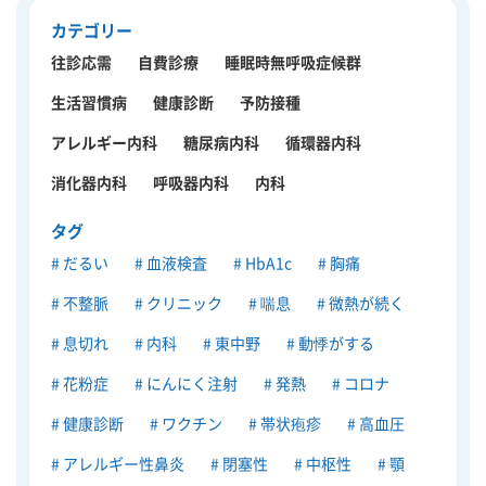
カテゴリー
往診応需
自費診療
睡眠時無呼吸症候群
生活習慣病
健康診断
予防接種
アレルギー内科
糖尿病内科
循環器内科
消化器内科
呼吸器内科
内科
タグ
だるい
血液検査
HbA1c
胸痛
不整脈
クリニック
喘息
微熱が続く
息切れ
内科
東中野
動悸がする
花粉症
にんにく注射
発熱
コロナ
健康診断
ワクチン
帯状疱疹
高血圧
アレルギー性鼻炎
閉塞性
中枢性
顎