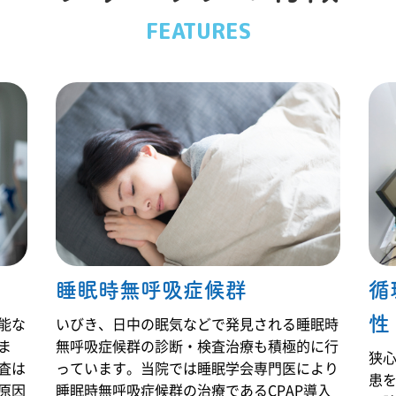
早期の対応が
FEATURES
重症化の予防
につながるこ
ともありま
す。 診察のう
えで、症状に
応じた内服治
療や処置を行
い、必要に応
じて検査や専
門医療機関へ
のご紹介も検
討いたしま
す。患者様の
生活環境や介
護状況も踏ま
えながら、無
睡眠時無呼吸症候群
循
理のない治療
方針を立てる
性
能な
いびき、日中の眠気などで発見される睡眠時
ことが重要で
ま
無呼吸症候群の診断・検査治療も積極的に行
す。 当院では
狭
患者様やご家
査は
っています。当院では睡眠学会専門医により
患
族のお話を丁
原因
睡眠時無呼吸症候群の治療であるCPAP導入