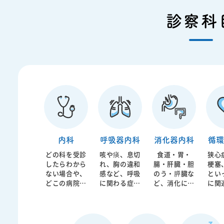
診察科
内科
呼吸器内科
消化器内科
循環
どの科を受診
咳や痰、息切
食道・胃・
狭心
したらわから
れ、胸の違和
腸・肝臓・胆
梗塞
ない場合や、
感など、呼吸
のう・膵臓な
とい
どこの病院に
に関わる症状
ど、消化に関
に関
診てもらえば
を専門的に診
わる臓器の病
気に
いいかわから
療するのが呼
気を診療する
のが
ない場合もご
吸器内科で
のが消化器内
科で
相談くださ
す。気管支喘
科です。腹痛
年は