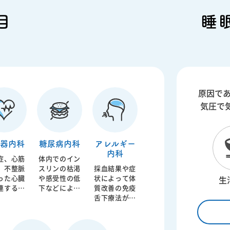
目
睡
原因で
気圧で
器内科
糖尿病内科
アレルギー
内科
症、心筋
体内でのイン
、不整脈
スリンの枯渇
採血結果や症
った心臓
や感受性の低
状によって体
生
連する病
下などによっ
質改善の免疫
対応する
て血液中の血
舌下療法が対
循環器内
糖値が高くな
応可能です
すが、近
ってしまうの
高血圧、
が糖尿病で