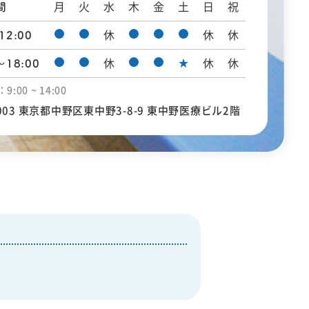
間
月
火
水
木
金
土
日
祝
12:00
休
休
休
★
〜18:00
休
休
休
:00 ~ 14:00
0003 東京都中野区東中野3-8-9 東中野医療ビル2階