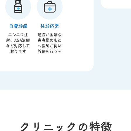
レステロ
す。動脈硬化
血症、糖
の強い因子と
などに由
考えられてお
る体全身
り脳梗塞、心
自費診療
往診応需
管の動脈
筋梗塞の原因
に対応す
となってしま
ニンニク注
通院が困難な
うになっ
います。食事
射、AGA治療
患者様のもと
ます。当
生活指導から
など対応して
へ医師が伺い
は日本循
内服治療、イ
おります
診療を行うこ
学会認定
ンスリン注射
とを往診と言
器内科専
療法まで糖尿
います。ご高
が診療に
病治療全般に
齢の方やお身
っており
対応しており
体が不自由な
ます。
ます。糖尿病
方、急な体調
治療の重要な
不良で来院が
指標となる血
難しい方など
糖、ＨｂＡ１
に対して、ご
ｃ値について
自宅で必要な
は院内で迅速
医療を受けて
で結果閲覧が
いただくため
可能です。
の大切な診療
クリニックの特徴
形態です。病
状によっては