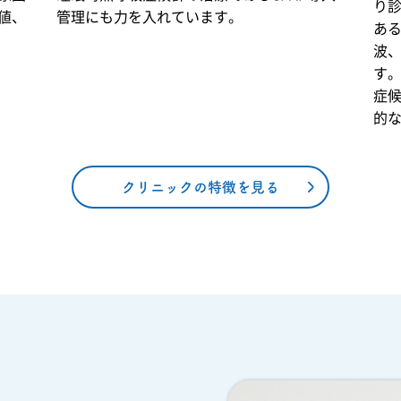
寧に伺い、状
り
値、
管理にも力を入れています。
況に応じて往
あ
診を行ってお
波
ります。症状
の経過や全身
す
状態を総合的
症候
に判断し、継
的
続的なフォロ
ーが必要な場
合には今後の
診療方針につ
クリニックの特徴を見る
いてもご相談
させていただ
きます。まず
はお気軽にお
問い合わせく
ださい。