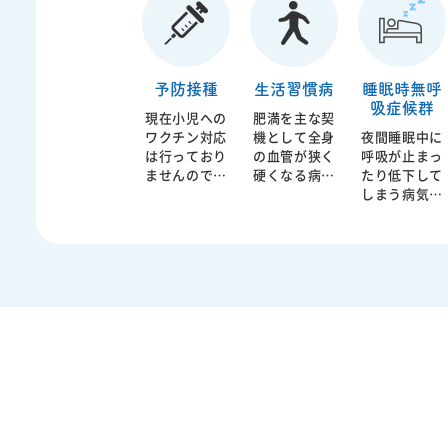
い。 内科は、
息、慢性閉塞
や胃もたれ、
高コ
発熱・咳・の
性肺疾患（CO
胸やけ、下痢
ール
どの痛み・腹
PD）、肺炎、
や便秘、血便
尿病
痛・下痢・嘔
間質性肺炎な
などの症状は
来す
予防接種
生活習慣病
睡眠時無呼
吐・だるさ・
ど幅広い疾患
もちろん、健
の血
吸症候群
むくみ・動
に対応しま
康診断での異
硬化
現在小児への
肥満を主な契
悸・胸の違和
す。呼吸機能
常値の精査も
るよ
ワクチン対応
機として全身
夜間睡眠中に
感など、症状
の低下は日常
行います。消
てい
は行っており
の血管が狭く
呼吸が止まっ
がはっきりし
生活の質を大
化器疾患は生
院で
ませんので、
硬くなる病態
たり低下して
ない体調不良
きく左右する
活習慣と密接
環器
診察をご検討
を生活習慣病
しまう病気を
の「最初の窓
だけでなく、
に関わってお
循環
の方はご注意
といいます。
睡眠時無呼吸
口」として受
重症化すると
り、放置する
門医
ください。 診
代表的な病気
症候群と言い
診いただけま
全身状態にも
ことで重篤な
あた
察をご希望の
としては高血
ます。 睡眠疾
す。 当院で
影響を及ぼし
病気へ進行す
方は、お電話
圧、糖尿病、
患の代表格で
は、問診・診
ます。 原因と
ることもあり
にてご相談く
高コレステロ
す。 呼吸の低
察に加え、必
なる喫煙やア
ます。 原因と
ださい。
ール血症があ
下により睡眠
要に応じて血
レルギー、感
なる食生活や
げられます。
の質は低下
液検査、レン
染症などを評
飲酒、ストレ
サイレントキ
し、昼間眠い
トゲン、心電
価し、生活指
スなどに対す
ラーと言われ
などの直接的
図、超音波検
導や内服治
る生活指導、
るように症状
な症状の他に
査などで原因
療、吸入療法
内服治療に加
がないことが
動脈硬化など
を評価し、治
を組み合わせ
え、必要に応
多いのですが
の原因となる
療方針を整理
ながら症状の
じて内視鏡検
ゆっくり進行
ことが証明さ