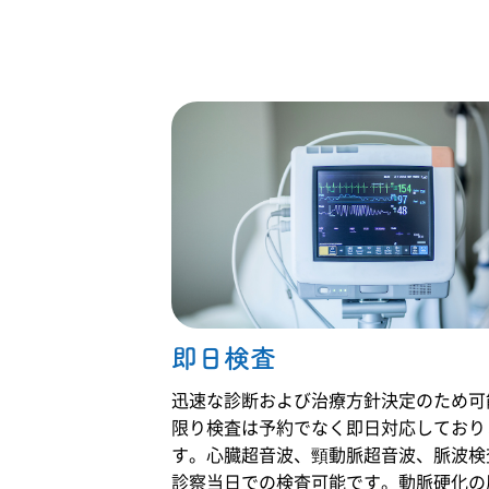
します。 生活
改善を目指し
査や超音波検
し将来的は狭
れています。
習慣病（高血
ます。必要に
査、CT検査な
心症、心筋梗
原因である肥
圧・脂質異
応じて在宅酸
どを実施しま
塞、脳梗塞な
満などに対し
常・糖尿病な
素療法や専門
す。早期発
どを起こしま
ての生活指
ど）の継続管
的治療の導入
見・早期治療
す。 生活指導
導、内服薬に
理や、睡眠時
も検討しま
が重要であ
に加えて必要
加えて空気圧
無呼吸症候群
す。 症状の程
り、症状の背
であれば内服
で気道を広げ
などの専門性
度や経過は患
景を丁寧に評
薬の早期介入
るCPAPと言
が必要な領域
者様ごとに異
価することが
も必要です。
われる機械が
も含め、総合
なるため、丁
大切です。 軽
当院では動脈
使用されま
的に判断しな
寧な問診と診
症から慢性疾
硬化の専門家
す。 軽症から
がら治療・生
察に加え、レ
患、悪性疾患
である循環器
重症まで病態
活指導を行い
ントゲン検査
まで病態は多
内科医が総合
は様々ですの
ます。 発熱や
やCT検査、呼
岐にわたるた
的なアプロー
で患者様がど
風邪症状があ
吸機能検査、
め、患者様お
チを行ってお
のような状態
る場合は、院
血液検査など
一人おひとり
ります。
なのかを的確
内感染対策の
を行い、総合
の状態を的確
に判断し総合
即日検査
ため専用時間
的に診断いた
に判断し、総
的な治療が必
帯での診察と
します。当院
合的な診療を
要となりま
なり、事前に
では一人ひと
行います。当
迅速な診断および治療方針決定のため可
す。 当院では
お電話でのご
りの状態に応
院では問診と
限り検査は予約でなく即日対応しており
患者様のお話
予約をお願い
じた継続的な
診察を丁寧に
を聞き診察を
す。心臓超音波、頸動脈超音波、脈波検
しています。
管理と治療を
行ったうえ
させて頂いた
なお、強い胸
行い、安心し
で、胃カメラ
診察当日での検査可能です。動脈硬化の