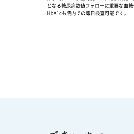
うえで、簡易
痛、呼吸が苦
て日常生活を
や大腸カメラ
となる糖尿病数値フォローに重要な血糖
検査から最終
しい、意識が
送っていただ
などの専門的
的な検査であ
HbA1cも院内での即日検査可能です。
もうろうとす
けるようサポ
検査にも対応
るポリソムノ
る、麻痺が出
ートしており
し、継続的な
グラフィーま
るなど緊急性
ます。
治療とフォロ
で施行させて
が高い症状が
ーアップを行
いただき、必
疑われる場合
っておりま
要であればCP
は、受診前に
す。
AP治療まで行
救急要請も含
うことが可能
めて早急な対
です。歯科と
応をご検討く
の連携による
ださい。 他の
口腔内装置の
専門医での精
ご紹介も行っ
密検査や入院
ております。
治療が必要と
判断した場合
は、病状に応
じて適切な医
療機関・診療
科へ速やかに
ご紹介いたし
ます。