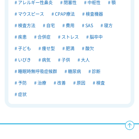
アレルギー性鼻炎
閉塞性
中枢性
顎
マウスピース
CPAP療法
検査機器
検査方法
自宅
費用
SAS
寝方
疾患
合併症
ストレス
脳卒中
子ども
痩せ型
肥満
酸欠
いびき
病気
子供
大人
睡眠時無呼吸症候群
糖尿病
診断
予防
治療
改善
原因
検査
症状