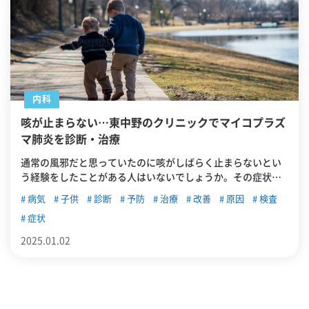
内科
咳が止まらない…東中野のクリニックでマイコプラズ
マ肺炎を診断・治療
通常の風邪だと思っていたのに咳がしばらく止まらないとい
う経験をしたことがある人はいないでしょうか。その症状は
マイコプラズマ肺炎の可能性があります。この記事では、マ
病気
子供
診断
予防
治療
改善
原因
検査
イコプラズマ肺炎の概要について解説したうえで、東中野で
症状
マイコプラズマ肺炎の診断・治療が可能なクリニックを紹介
します。
2025.01.02