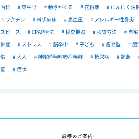
内科
東中野
動悸がする
花粉症
にんにく注
ワクチン
帯状疱疹
高血圧
アレルギー性鼻炎
スピース
CPAP療法
検査機器
検査方法
自宅
併症
ストレス
脳卒中
子ども
痩せ型
肥
供
大人
睡眠時無呼吸症候群
糖尿病
診断
査
症状
診療のご案内