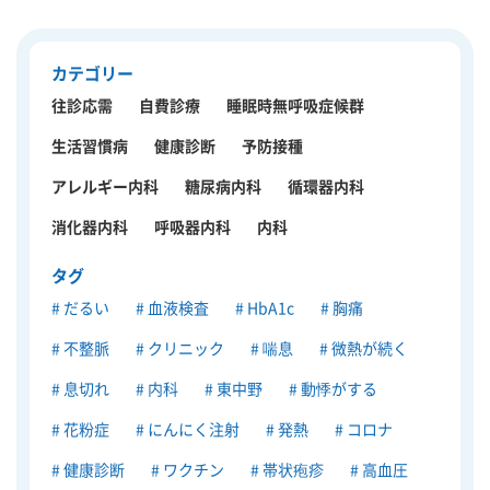
カテゴリー
往診応需
自費診療
睡眠時無呼吸症候群
生活習慣病
健康診断
予防接種
アレルギー内科
糖尿病内科
循環器内科
消化器内科
呼吸器内科
内科
タグ
だるい
血液検査
HbA1c
胸痛
不整脈
クリニック
喘息
微熱が続く
息切れ
内科
東中野
動悸がする
花粉症
にんにく注射
発熱
コロナ
健康診断
ワクチン
帯状疱疹
高血圧