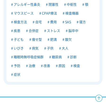
アレルギー性鼻炎
閉塞性
中枢性
顎
マウスピース
CPAP療法
検査機器
検査方法
自宅
費用
SAS
寝方
疾患
合併症
ストレス
脳卒中
子ども
痩せ型
肥満
酸欠
いびき
病気
子供
大人
睡眠時無呼吸症候群
糖尿病
診断
予防
治療
改善
原因
検査
症状