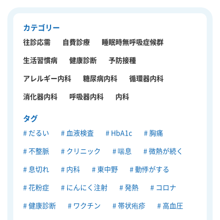
カテゴリー
往診応需
自費診療
睡眠時無呼吸症候群
生活習慣病
健康診断
予防接種
アレルギー内科
糖尿病内科
循環器内科
消化器内科
呼吸器内科
内科
タグ
だるい
血液検査
HbA1c
胸痛
不整脈
クリニック
喘息
微熱が続く
息切れ
内科
東中野
動悸がする
花粉症
にんにく注射
発熱
コロナ
健康診断
ワクチン
帯状疱疹
高血圧