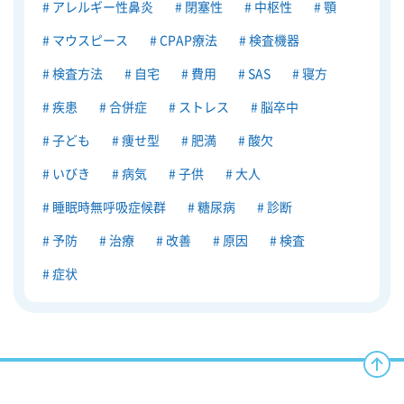
アレルギー性鼻炎
閉塞性
中枢性
顎
マウスピース
CPAP療法
検査機器
検査方法
自宅
費用
SAS
寝方
疾患
合併症
ストレス
脳卒中
子ども
痩せ型
肥満
酸欠
いびき
病気
子供
大人
睡眠時無呼吸症候群
糖尿病
診断
予防
治療
改善
原因
検査
症状