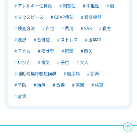
アレルギー性鼻炎
閉塞性
中枢性
顎
マウスピース
CPAP療法
検査機器
検査方法
自宅
費用
SAS
寝方
疾患
合併症
ストレス
脳卒中
子ども
痩せ型
肥満
酸欠
いびき
病気
子供
大人
睡眠時無呼吸症候群
糖尿病
診断
予防
治療
改善
原因
検査
症状