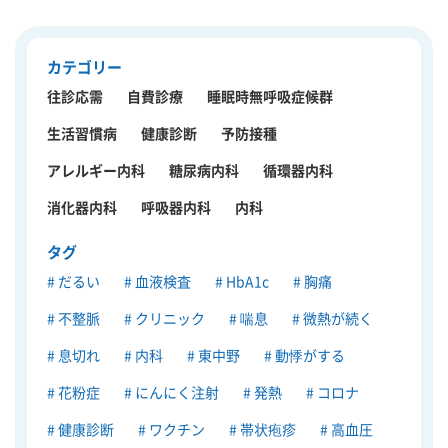
カテゴリー
往診応需
自費診療
睡眠時無呼吸症候群
生活習慣病
健康診断
予防接種
アレルギー内科
糖尿病内科
循環器内科
消化器内科
呼吸器内科
内科
タグ
だるい
血液検査
HbA1c
胸痛
不整脈
クリニック
喘息
微熱が続く
息切れ
内科
東中野
動悸がする
花粉症
にんにく注射
発熱
コロナ
健康診断
ワクチン
帯状疱疹
高血圧