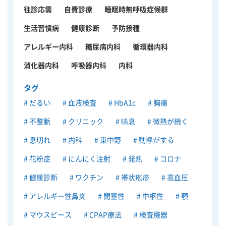
往診応需
自費診療
睡眠時無呼吸症候群
生活習慣病
健康診断
予防接種
アレルギー内科
糖尿病内科
循環器内科
消化器内科
呼吸器内科
内科
タグ
だるい
血液検査
HbA1c
胸痛
不整脈
クリニック
喘息
微熱が続く
息切れ
内科
東中野
動悸がする
花粉症
にんにく注射
発熱
コロナ
健康診断
ワクチン
帯状疱疹
高血圧
アレルギー性鼻炎
閉塞性
中枢性
顎
マウスピース
CPAP療法
検査機器