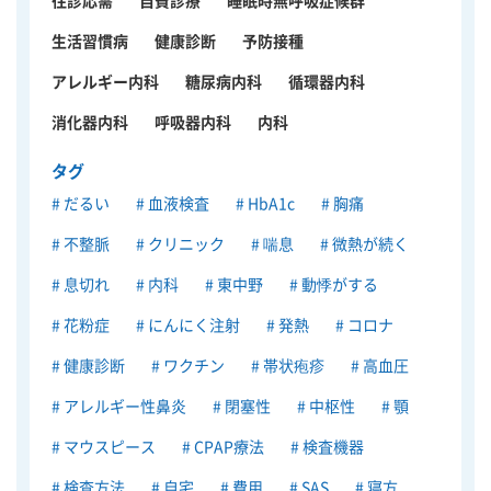
往診応需
自費診療
睡眠時無呼吸症候群
生活習慣病
健康診断
予防接種
アレルギー内科
糖尿病内科
循環器内科
消化器内科
呼吸器内科
内科
タグ
だるい
血液検査
HbA1c
胸痛
不整脈
クリニック
喘息
微熱が続く
息切れ
内科
東中野
動悸がする
花粉症
にんにく注射
発熱
コロナ
健康診断
ワクチン
帯状疱疹
高血圧
アレルギー性鼻炎
閉塞性
中枢性
顎
マウスピース
CPAP療法
検査機器
検査方法
自宅
費用
SAS
寝方