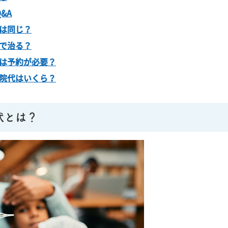
&A
は同じ？
で治る？
は予約が必要？
院代はいくら？
状とは？