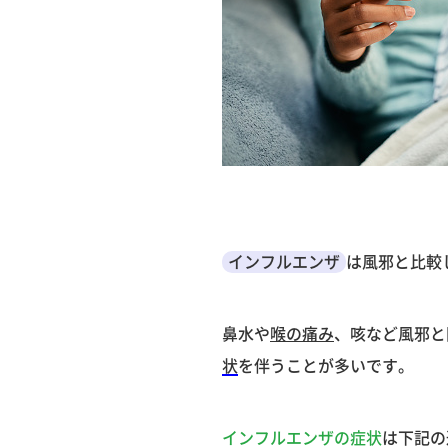
インフルエンザ
は風邪と比較
鼻水や
喉の痛み
、咳など風邪と
状
を伴うことが多いです。
インフルエンザの症状
は下記の