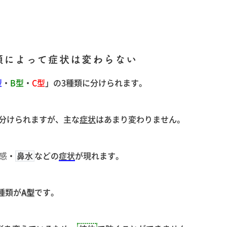
類によって症状は変わらない
型
・
B型
・
C型
」の3種類に分けられます。
に分けられますが、主な
症状
はあまり変わりません。
感
・
鼻水
などの
症状
が現れます。
種類が
A型
です。