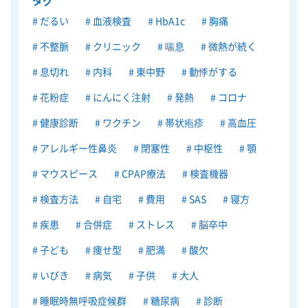
タグ
だるい
血液検査
HbA1c
胸痛
不整脈
クリニック
喘息
微熱が続く
息切れ
内科
東中野
動悸がする
花粉症
にんにく注射
発熱
コロナ
健康診断
ワクチン
帯状疱疹
高血圧
アレルギー性鼻炎
閉塞性
中枢性
顎
マウスピース
CPAP療法
検査機器
検査方法
自宅
費用
SAS
寝方
疾患
合併症
ストレス
脳卒中
子ども
痩せ型
肥満
酸欠
いびき
病気
子供
大人
睡眠時無呼吸症候群
糖尿病
診断