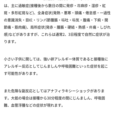
は、主に過敏症(接種後から数日の間に発疹・蕁麻疹・湿疹・紅
斑・多形紅斑など)、全身症状(発熱・悪寒・頭痛・倦怠感・一過性
の意識消失・目眩・リンパ節腫脹・嘔吐・嘔気・腹痛・下痢・関
節痛・筋肉痛)、局所症状(発赤・腫脹・硬結・熱感・疼痛・しびれ
感)などがありますが、これらは通常2、3日程度で自然に症状が治
ります。
小さい子供に関しては、強い卵アレルギー体質であると接種後に
アレルギー反応としてじんましんや呼吸困難といった症状を起こ
す可能性があります。
また危険な副反応としてはアナフィラキシーショックがありま
す。大抵の場合は接種から30分程度の間にじんましん、呼吸困
難、血管浮腫などの症状が現れます。