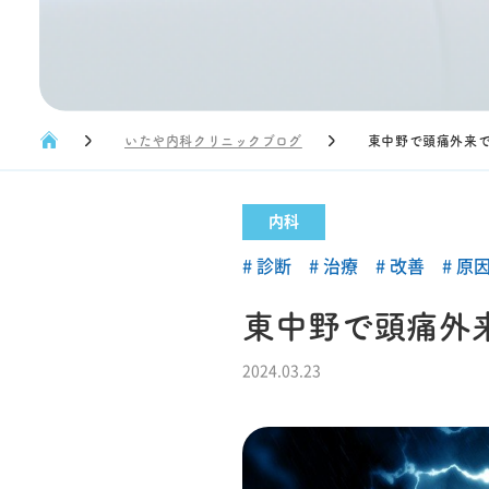
いたや内科クリニックブログ
東中野で頭痛外来
内科
診断
治療
改善
原
東中野で頭痛外
2024.03.23