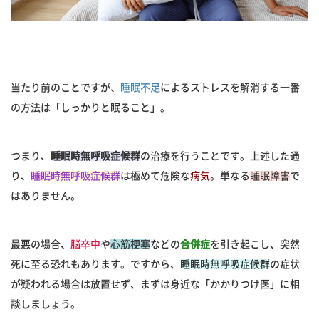
当たり前のことですが、
睡眠不足
によるストレスを解消する一番
の方法は「しっかりと眠ること」。
つまり、
睡眠時無呼吸症候群
の治療を行うことです。上述した通
り、
睡眠時無呼吸症候群
は極めて危険な
病気
。単なる
睡眠障害
で
はありません。
最悪の場合、
脳卒中
や
心筋梗塞
などの
合併症
を引き起こし、突然
死に至る恐れもあります。ですから、
睡眠時無呼吸症候群
の症状
が疑われる場合は放置せず、まずは身近な「かかりつけ医」に相
談しましょう。