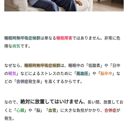
睡眠時無呼吸症候群
は単なる
睡眠障害
ではありません。非常に危
険な
病気
です。
なぜなら、
睡眠時無呼吸症候群
は、睡眠中の「低酸素」や「日中
の
眠気
」などによるストレスのために「
高血圧
」や「
脳卒中
」な
どの「
合併症
発生率」を高くするからです。
絶対に放置してはいけません
なので、
。長い間、放置してお
くと「
心臓
」や「脳」「
血管
」に大きな負担がかかり、
合併症
が
発生。