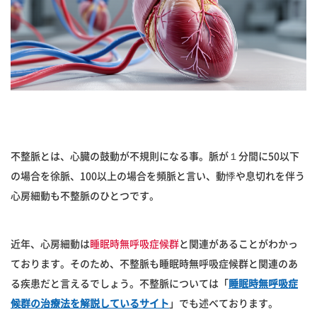
不整脈とは、心臓の鼓動が不規則になる事。脈が１分間に50以下
の場合を徐脈、100以上の場合を頻脈と言い、動悸や息切れを伴う
心房細動も不整脈のひとつです。
近年、心房細動は
睡眠時無呼吸症候群
と関連があることがわかっ
ております。そのため、不整脈も睡眠時無呼吸症候群と関連のあ
る疾患だと言えるでしょう。不整脈については「
睡眠時無呼吸症
候群の治療法を解説しているサイト
」でも述べております。