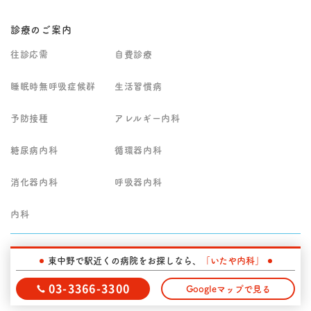
診療のご案内
往診応需
自費診療
睡眠時無呼吸症候群
生活習慣病
予防接種
アレルギー内科
糖尿病内科
循環器内科
消化器内科
呼吸器内科
内科
東中野で駅近くの病院をお探しなら、
「いたや内科」
診療エリア
03-3366-3300
Googleマップで見る
東京都中野区の東中野駅の内科・診療科一覧