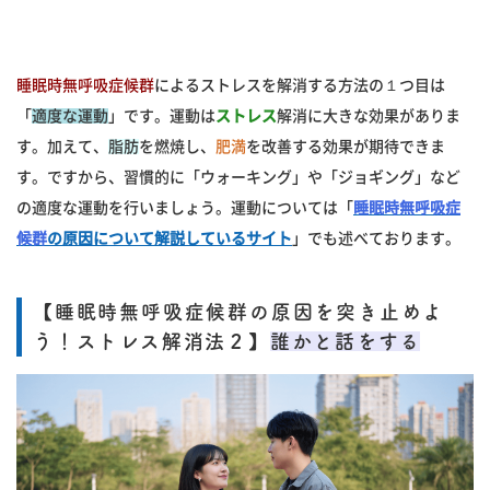
睡眠時無呼吸症候群
によるストレスを解消する方法の１つ目は
「
適度な運動
」です。運動は
ストレス
解消に大きな効果がありま
す。加えて、
脂肪
を燃焼し、
肥満
を改善する効果が期待できま
す。ですから、習慣的に「ウォーキング」や「ジョギング」など
の適度な運動を行いましょう。運動については「
睡眠時無呼吸症
候群
の原因について解説しているサイト
」でも述べております。
【睡眠時無呼吸症候群の原因を突き止めよ
う！ストレス解消法２】
誰かと話をする