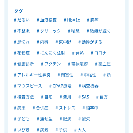
タグ
だるい
血液検査
HbA1c
胸痛
不整脈
クリニック
喘息
微熱が続く
息切れ
内科
東中野
動悸がする
花粉症
にんにく注射
発熱
コロナ
健康診断
ワクチン
帯状疱疹
高血圧
アレルギー性鼻炎
閉塞性
中枢性
顎
マウスピース
CPAP療法
検査機器
検査方法
自宅
費用
SAS
寝方
疾患
合併症
ストレス
脳卒中
子ども
痩せ型
肥満
酸欠
いびき
病気
子供
大人