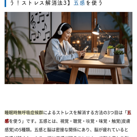
う！ストレス解消法3】
五感
を使う
睡眠時無呼吸症候群
によるストレスを解消する方法の3つ目は「
五
感
を使う」です。五感とは、視覚・聴覚・嗅覚・味覚・触覚(皮膚
感覚)の5種類。五感と脳は密接な関係にあり、脳が疲れていると