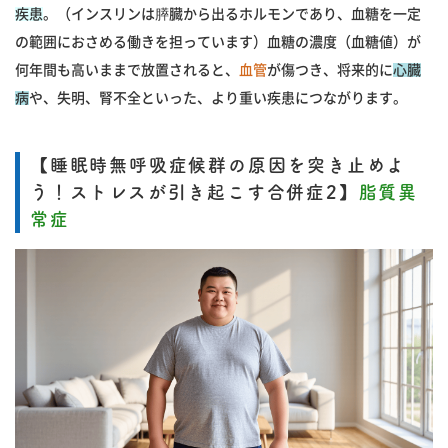
疾患
。（インスリンは膵臓から出るホルモンであり、血糖を一定
の範囲におさめる働きを担っています）血糖の濃度（血糖値）が
何年間も高いままで放置されると、
血管
が傷つき、将来的に
心臓
病
や、失明、腎不全といった、より重い疾患につながります。
【睡眠時無呼吸症候群の原因を突き止めよ
う！ストレスが引き起こす合併症2】
脂質異
常症