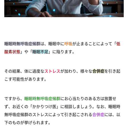
睡眠時無呼吸症候群
は、睡眠中に
呼吸
が止まることによって「
低
酸素状態
」や「
睡眠不足
」に陥ります。
その結果、体に過度な
ストレス
が加わり、様々な
合併症
を引き起
こす可能性があります。
ですから、
睡眠時無呼吸症候群
にお心当たりのある方は放置せ
ず、お近くの「かかりつけ医」に相談しましょう。なお、睡眠時
無呼吸症候群のストレスによって引き起こされる
合併症
には、以
下のものが挙げられます。