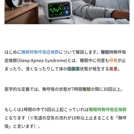
はじめに
睡眠時無呼吸症候群
について解説します。
睡眠
時無呼吸
症候群(Sleep Apnea Syndrome)とは、睡眠中に何度も
呼吸
が止
まったり、浅くなったりして体の
低酸素
状態が発生する
疾患
。
医学的な定義では、無呼吸の状態が7時間
睡眠
の間に30回以上。
もしくは1時間の中で5回以上起こっていれば
睡眠時無呼吸症候群
となります（※気道の空気の流れが10秒以上止まることを「無呼
吸」と言います）。