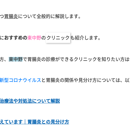
つ
胃腸炎
について全般的に解説します。
に
おすすめの
東中野
の
クリニック
も紹介します。
方、
東中野
で胃腸炎の診療ができるクリニックを知りたい方は
新型コロナウイルス
と胃腸炎の関係や見分け方については、以
治療法や対処法について解説
えています｜胃腸炎との見分け方