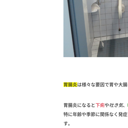
胃腸炎
は様々な要因で胃や大腸
胃腸炎になると
下痢
や
吐き気
、
特に年齢や季節に関係なく発症
す。