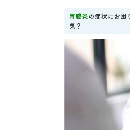
胃腸炎
の症状にお困
気？