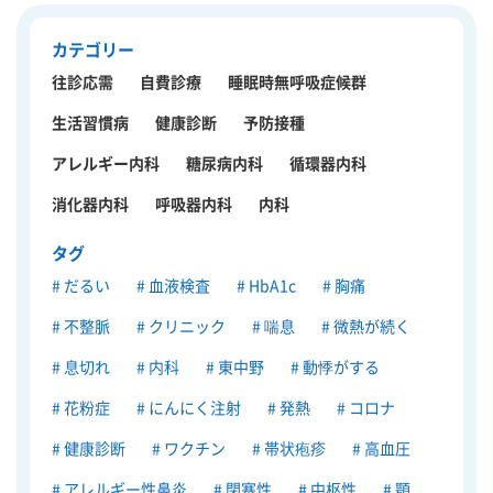
カテゴリー
往診応需
自費診療
睡眠時無呼吸症候群
生活習慣病
健康診断
予防接種
アレルギー内科
糖尿病内科
循環器内科
消化器内科
呼吸器内科
内科
タグ
だるい
血液検査
HbA1c
胸痛
不整脈
クリニック
喘息
微熱が続く
息切れ
内科
東中野
動悸がする
花粉症
にんにく注射
発熱
コロナ
健康診断
ワクチン
帯状疱疹
高血圧
アレルギー性鼻炎
閉塞性
中枢性
顎