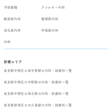
り、事前にお電話での
ご予約をお願いしてい
予防接種
アレルギー内科
ます。 なお、強い胸
痛、呼吸が苦しい、意
識がもうろうとする、
糖尿病内科
循環器内科
麻痺が出るなど緊急性
が高い症状が疑われる
消化器内科
呼吸器内科
場合は、受診前に救急
要請も含めて早急な対
応をご検討ください。
内科
他の専門医での精密検
査や入院治療が必要と
判断した場合は、病状
に応じて適切な医療機
診療エリア
関・診療科へ速やかに
ご紹介いたします。
東京都中野区の東中野駅の内科・診療科一覧
東京都中野区の中野駅の内科・診療科一覧
東京都中野区の落合駅の内科・診療科一覧
東京都新宿区の大久保駅の内科・診療科一覧