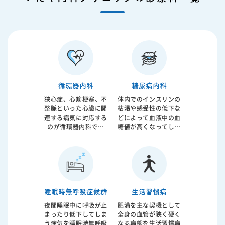
循環器内科
糖尿病内科
狭心症、心筋梗塞、不
体内でのインスリンの
整脈といった心臓に関
枯渇や感受性の低下な
連する病気に対応する
どによって血液中の血
のが循環器内科です
糖値が高くなってしま
が、近年は高血圧、高
うのが糖尿病です。動
コレステロール血症、
脈硬化の強い因子と考
糖尿病などに由来する
えられており脳梗塞、
体全身の血管の動脈硬
心筋梗塞の原因となっ
化に対応するようにな
てしまいます。食事生
っています。当院では
活指導から内服治療、
日本循環器学会認定循
インスリン注射療法ま
睡眠時無呼吸症候群
生活習慣病
環器内科専門医が診療
で糖尿病治療全般に対
夜間睡眠中に呼吸が止
肥満を主な契機として
にあたっております。
応しております。糖尿
まったり低下してしま
全身の血管が狭く硬く
病治療の重要な指標と
う病気を睡眠時無呼吸
なる病態を生活習慣病