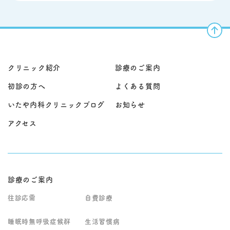
療に加え、必要に応じ
医療機関へのご紹介も
いたします。当院では
の痛み・腹痛・下痢・
て内視鏡検査や超音波
検討いたします。患者
一人ひとりの状態に応
嘔吐・だるさ・むく
検査、CT検査などを実
様の生活環境や介護状
じた継続的な管理と治
み・動悸・胸の違和感
施します。早期発見・
況も踏まえながら、無
療を行い、安心して日
など、症状がはっきり
早期治療が重要であ
理のない治療方針を立
常生活を送っていただ
しない体調不良の「最
り、症状の背景を丁寧
てることが重要です。
けるようサポートして
初の窓口」として受診
に評価することが大切
当院では患者様やご家
おります。
いただけます。 当院で
です。 軽症から慢性疾
族のお話を丁寧に伺
クリニック紹介
診療のご案内
は、問診・診察に加
患、悪性疾患まで病態
い、状況に応じて往診
え、必要に応じて血液
は多岐にわたるため、
を行っております。症
初診の方へ
よくある質問
検査、レントゲン、心
患者様お一人おひとり
状の経過や全身状態を
電図、超音波検査など
の状態を的確に判断
総合的に判断し、継続
いたや内科クリニックブログ
お知らせ
で原因を評価し、治療
し、総合的な診療を行
的なフォローが必要な
方針を整理します。 生
います。当院では問診
場合には今後の診療方
アクセス
活習慣病（高血圧・脂
と診察を丁寧に行った
針についてもご相談さ
質異常・糖尿病など）
うえで、胃カメラや大
せていただきます。ま
の継続管理や、睡眠時
腸カメラなどの専門的
ずはお気軽にお問い合
無呼吸症候群などの専
検査にも対応し、継続
わせください。
門性が必要な領域も含
的な治療とフォローア
め、総合的に判断しな
ップを行っておりま
診療のご案内
がら治療・生活指導を
す。
行います。 発熱や風邪
往診応需
自費診療
症状がある場合は、院
内感染対策のため専用
睡眠時無呼吸症候群
生活習慣病
時間帯での診察とな