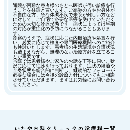
通院が困難な患者様のもとへ医師が伺い診療を行
うことを往診と言います。ご高齢の方やお身体が
不自由な方、急な体調不良で来院が難しい方など
に対して、ご自宅で必要な医療を受けていただく
ための大切な診療形態です。病状によっては早期
の対応が重症化の予防につながることもありま
す。
診察のうえで、症状に応じた内服治療や処置を行
い、必要に応じて検査や専門医療機関へのご紹介
も検討いたします。患者様の生活環境や介護状況
も踏まえながら、無理のない治療方針を立てるこ
とが重要です。
当院では患者様やご家族のお話を丁寧に伺い、状
況に応じて往診を行っております。症状の経過や
全身状態を総合的に判断し、継続的なフォローが
必要な場合には今後の診療方針についてもご相談
させていただきます。まずはお気軽にお問い合わ
せください。
いたや内科クリニックの診療科一覧