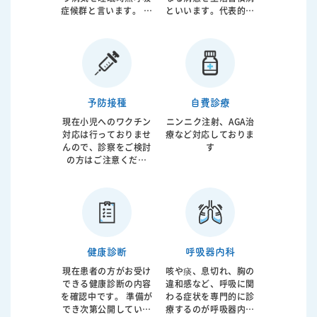
なる血糖、ＨｂＡ１ｃ
症候群と言います。 睡
といいます。代表的な
値については院内で迅
眠疾患の代表格です。
病気としては高血圧、
速で結果閲覧が可能で
呼吸の低下により睡眠
糖尿病、高コレステロ
す。
の質は低下し、昼間眠
ール血症があげられま
いなどの直接的な症状
す。サイレントキラー
の他に動脈硬化などの
と言われるように症状
原因となることが証明
がないことが多いので
されています。 原因で
すがゆっくり進行し将
予防接種
自費診療
ある肥満などに対して
来的は狭心症、心筋梗
現在小児へのワクチン
ニンニク注射、AGA治
の生活指導、内服薬に
塞、脳梗塞などを起こ
対応は行っておりませ
療など対応しておりま
加えて空気圧で気道を
します。 生活指導に加
んので、診察をご検討
す
広げるCPAPと言われ
えて必要であれば内服
の方はご注意くださ
る機械が使用されま
薬の早期介入も必要で
い。 診察をご希望の方
す。 軽症から重症まで
す。当院では動脈硬化
は、お電話にてご相談
病態は様々ですので患
の専門家である循環器
ください。
者様がどのような状態
内科医が総合的なアプ
なのかを的確に判断し
ローチを行っておりま
総合的な治療が必要と
す。
なります。 当院では患
健康診断
呼吸器内科
者様のお話を聞き診察
をさせて頂いたうえ
現在患者の方がお受け
咳や痰、息切れ、胸の
で、簡易検査から最終
できる健康診断の内容
違和感など、呼吸に関
的な検査であるポリソ
を確認中です。 準備が
わる症状を専門的に診
ムノグラフィーまで施
でき次第公開していき
療するのが呼吸器内科
行させていただき、必