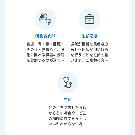
ます。
です。気管支喘息、慢
要であればCPAP治療
性閉塞性肺疾患（COP
まで行うことが可能で
D）、肺炎、間質性肺
す。歯科との連携によ
炎など幅広い疾患に対
る口腔内装置のご紹介
応します。呼吸機能の
も行っております。
低下は日常生活の質を
大きく左右するだけで
消化器内科
往診応需
なく、重症化すると全
食道・胃・腸・肝臓・
通院が困難な患者様の
身状態にも影響を及ぼ
胆のう・膵臓など、消
もとへ医師が伺い診療
します。 原因となる喫
化に関わる臓器の病気
を行うことを往診と言
煙やアレルギー、感染
を診療するのが消化器
います。ご高齢の方や
症などを評価し、生活
内科です。腹痛や胃も
お身体が不自由な方、
指導や内服治療、吸入
たれ、胸やけ、下痢や
急な体調不良で来院が
療法を組み合わせなが
便秘、血便などの症状
難しい方などに対し
ら症状の改善を目指し
はもちろん、健康診断
て、ご自宅で必要な医
ます。必要に応じて在
での異常値の精査も行
療を受けていただくた
宅酸素療法や専門的治
います。消化器疾患は
めの大切な診療形態で
療の導入も検討しま
生活習慣と密接に関わ
す。病状によっては早
内科
す。 症状の程度や経過
っており、放置するこ
期の対応が重症化の予
は患者様ごとに異なる
どの科を受診したらわ
とで重篤な病気へ進行
防につながることもあ
ため、丁寧な問診と診
からない場合や、どこ
することもあります。
ります。 診察のうえ
察に加え、レントゲン
の病院に診てもらえば
原因となる食生活や飲
で、症状に応じた内服
検査やCT検査、呼吸機
いいかわからない場合
酒、ストレスなどに対
治療や処置を行い、必
能検査、血液検査など
もご相談ください。 内
する生活指導、内服治
要に応じて検査や専門
を行い、総合的に診断
科は、発熱・咳・のど