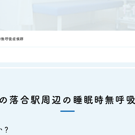
時無呼吸症候群
の落合駅周辺の睡眠時無呼
か？