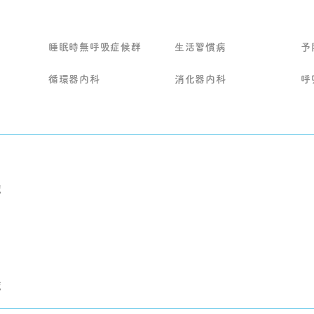
麻痺が出るなど緊急性が高い
症状が疑われる場合は、受診
前に救急要請も含めて早急な
睡眠時無呼吸症候群
生活習慣病
予
対応をご検討ください。 他
の専門医での精密検査や入院
治療が必要と判断した場合
循環器内科
消化器内科
呼
は、病状に応じて適切な医療
機関・診療科へ速やかにご紹
介いたします。
覧
覧