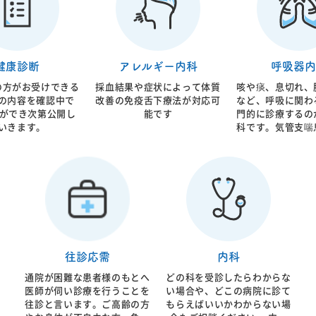
法まで糖尿病治療全
います。 原因である肥満な
くり進行し将来的
しております。糖尿
どに対しての生活指導、内服
心筋梗塞、脳梗塞
重要な指標となる血
薬に加えて空気圧で気道を広
します。 生活指導に加えて
Ａ１ｃ値については
げるCPAPと言われる機械が
必要であれば内服
速で結果閲覧が可能
使用されます。 軽症から重
入も必要です。当
健康診断
アレルギー内科
呼吸器内
です。
症まで病態は様々ですので患
硬化の専門家であ
者様がどのような状態なのか
科医が総合的なア
の方がお受けできる
採血結果や症状によって体質
咳や痰、息切れ、
を的確に判断し総合的な治療
行っており
の内容を確認中で
改善の免疫舌下療法が対応可
など、呼吸に関わ
が必要となります。 当院で
能です
門的に診療するの
は患者様のお話を聞き診察を
いきます。
科です。気管支喘
させて頂いたうえで、簡易検
塞性肺疾患（CO
査から最終的な検査であるポ
炎、間質性肺炎な
リソムノグラフィーまで施行
患に対応します。
させていただき、必要であれ
低下は日常生活の
ばCPAP治療まで行うことが
左右するだけでな
可能です。歯科との連携によ
すると全身状態に
る口腔内装置のご紹介も行っ
ぼします。 原因となる喫煙
ております。
やアレルギー、感
評価し、生活指
往診応需
内科
療、吸入療法を組
がら症状の改善
通院が困難な患者様のもとへ
どの科を受診したらわからな
す。必要に応じて
医師が伺い診療を行うことを
い場合や、どこの病院に診て
法や専門的治療の
往診と言います。ご高齢の方
もらえばいいかわからない場
します。 症状の程度や経過