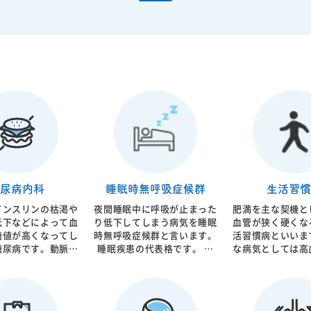
尿病内科
睡眠時無呼吸症候群
生活習慣
インスリンの枯渇や
夜間睡眠中に呼吸が止まった
肥満を主な契機と
低下などによって血
り低下してしまう病気を睡眠
血管が狭く硬くな
糖値が高くなってし
時無呼吸症候群と言います。
活習慣病といいま
糖尿病です。動脈硬
睡眠疾患の代表格です。 呼
な病気としては高
因子と考えられてお
吸の低下により睡眠の質は低
病、高コレステロ
、心筋梗塞の原因と
下し、昼間眠いなどの直接的
あげられます。サ
まいます。食事生活
な症状の他に動脈硬化などの
ラーと言われるよ
内服治療、インスリ
原因となることが証明されて
ないことが多いの