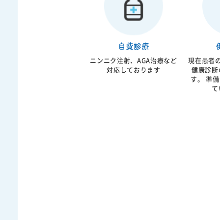
学会認定循環器内科専門医が
ン注射療
診療にあたっております。
般に対応
病治療の
糖、Ｈｂ
院内で迅
自費診療
ニンニク注射、AGA治療など
現在患者
対応しております
健康診断
す。 準備ができ次第公開し
て