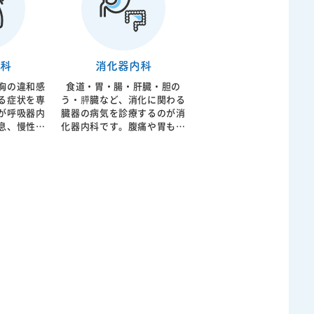
は狭心症、
などを起こ
薬の早期介
院では動脈
科
消化器内科
る循環器内
プローチを
胸の違和感
食道・胃・腸・肝臓・胆の
ます。
る症状を専
う・膵臓など、消化に関わる
が呼吸器内
臓器の病気を診療するのが消
息、慢性閉
化器内科です。腹痛や胃もた
PD）、肺
れ、胸やけ、下痢や便秘、血
ど幅広い疾
便などの症状はもちろん、健
呼吸機能の
康診断での異常値の精査も行
質を大きく
います。消化器疾患は生活習
く、重症化
慣と密接に関わっており、放
も影響を及
置することで重篤な病気へ進
行することもあります。 原
染症などを
因となる食生活や飲酒、スト
導や内服治
レスなどに対する生活指導、
み合わせな
内服治療に加え、必要に応じ
を目指しま
て内視鏡検査や超音波検査、
在宅酸素療
CT検査などを実施します。
導入も検討
早期発見・早期治療が重要で
あり、症状の背景を丁寧に評