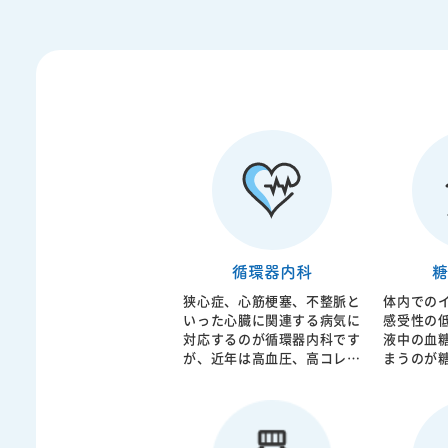
循環器内科
糖
狭心症、心筋梗塞、不整脈と
体内での
いった心臓に関連する病気に
感受性の
対応するのが循環器内科です
液中の血
が、近年は高血圧、高コレス
まうのが
テロール血症、糖尿病などに
化の強い
由来する体全身の血管の動脈
り脳梗塞
硬化に対応するようになって
なってし
います。当院では日本循環器
指導から