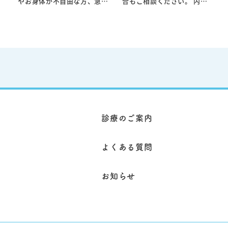
やお身体が不自由な方、急な
合もご相談ください。 内科
は患者様ごとに異
体調不良で来院が難しい方な
は、発熱・咳・のどの痛み・
丁寧な問診と診察
どに対して、ご自宅で必要な
腹痛・下痢・嘔吐・だるさ・
ントゲン検査やC
医療を受けていただくための
むくみ・動悸・胸の違和感な
吸機能検査、血液
大切な診療形態です。病状に
ど、症状がはっきりしない体
行い、総合的に診
よっては早期の対応が重症化
調不良の「最初の窓口」とし
す。当院では一人
の予防につながることもあり
て受診いただけます。 当院
態に応じた継続的
ます。 診察のうえで、症状
では、問診・診察に加え、必
療を行い、安心し
に応じた内服治療や処置を行
要に応じて血液検査、レント
を送っていただけ
い、必要に応じて検査や専門
ゲン、心電図、超音波検査な
ートしており
医療機関へのご紹介も検討い
どで原因を評価し、治療方針
たします。患者様の生活環境
を整理します。 生活習慣病
や介護状況も踏まえながら、
診療のご案内
（高血圧・脂質異常・糖尿病
無理のない治療方針を立てる
など）の継続管理や、睡眠時
ことが重要です。 当院では
無呼吸症候群などの専門性が
患者様やご家族のお話を丁寧
よくある質問
必要な領域も含め、総合的に
に伺い、状況に応じて往診を
判断しながら治療・生活指導
行っております。症状の経過
を行います。 発熱や風邪症
や全身状態を総合的に判断
お知らせ
状がある場合は、院内感染対
し、継続的なフォローが必要
策のため専用時間帯での診察
な場合には今後の診療方針に
となり、事前にお電話でのご
ついてもご相談させていただ
予約をお願いしています。
きます。まずはお気軽にお問
なお、強い胸痛、呼吸が苦し
い合わせください。
い、意識がもうろうとする、