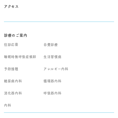
いたします。当院では
し、総合的な診療を行
検討いたします。患者
方針を整理します。 生
一人ひとりの状態に応
います。当院では問診
アクセス
様の生活環境や介護状
活習慣病（高血圧・脂
じた継続的な管理と治
と診察を丁寧に行った
況も踏まえながら、無
質異常・糖尿病など）
療を行い、安心して日
うえで、胃カメラや大
理のない治療方針を立
の継続管理や、睡眠時
常生活を送っていただ
腸カメラなどの専門的
てることが重要です。
無呼吸症候群などの専
けるようサポートして
検査にも対応し、継続
当院では患者様やご家
門性が必要な領域も含
おります。
的な治療とフォローア
族のお話を丁寧に伺
め、総合的に判断しな
ップを行っておりま
診療のご案内
い、状況に応じて往診
がら治療・生活指導を
す。
を行っております。症
行います。 発熱や風邪
往診応需
自費診療
状の経過や全身状態を
症状がある場合は、院
総合的に判断し、継続
内感染対策のため専用
睡眠時無呼吸症候群
的なフォローが必要な
生活習慣病
時間帯での診察とな
場合には今後の診療方
り、事前にお電話での
針についてもご相談さ
ご予約をお願いしてい
予防接種
アレルギー内科
せていただきます。ま
ます。 なお、強い胸
ずはお気軽にお問い合
痛、呼吸が苦しい、意
わせください。
識がもうろうとする、
糖尿病内科
循環器内科
麻痺が出るなど緊急性
が高い症状が疑われる
消化器内科
呼吸器内科
場合は、受診前に救急
要請も含めて早急な対
応をご検討ください。
内科
他の専門医での精密検
査や入院治療が必要と