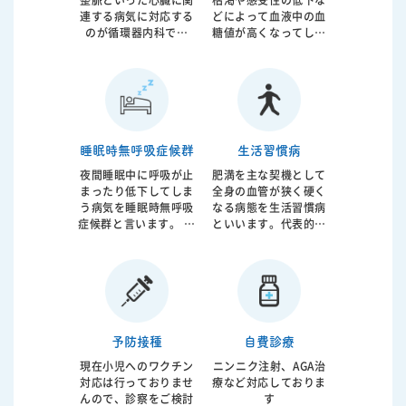
整脈といった心臓に関
枯渇や感受性の低下な
連する病気に対応する
どによって血液中の血
のが循環器内科です
糖値が高くなってしま
が、近年は高血圧、高
うのが糖尿病です。動
コレステロール血症、
脈硬化の強い因子と考
糖尿病などに由来する
えられており脳梗塞、
体全身の血管の動脈硬
心筋梗塞の原因となっ
化に対応するようにな
てしまいます。食事生
っています。当院では
活指導から内服治療、
日本循環器学会認定循
インスリン注射療法ま
睡眠時無呼吸症候群
生活習慣病
環器内科専門医が診療
で糖尿病治療全般に対
夜間睡眠中に呼吸が止
肥満を主な契機として
にあたっております。
応しております。糖尿
まったり低下してしま
全身の血管が狭く硬く
病治療の重要な指標と
う病気を睡眠時無呼吸
なる病態を生活習慣病
なる血糖、ＨｂＡ１ｃ
症候群と言います。 睡
といいます。代表的な
値については院内で迅
眠疾患の代表格です。
病気としては高血圧、
速で結果閲覧が可能で
呼吸の低下により睡眠
糖尿病、高コレステロ
す。
の質は低下し、昼間眠
ール血症があげられま
いなどの直接的な症状
す。サイレントキラー
の他に動脈硬化などの
と言われるように症状
原因となることが証明
がないことが多いので
されています。 原因で
すがゆっくり進行し将
予防接種
自費診療
ある肥満などに対して
来的は狭心症、心筋梗
現在小児へのワクチン
ニンニク注射、AGA治
の生活指導、内服薬に
塞、脳梗塞などを起こ
対応は行っておりませ
療など対応しておりま
加えて空気圧で気道を
します。 生活指導に加
んので、診察をご検討
す
広げるCPAPと言われ
えて必要であれば内服