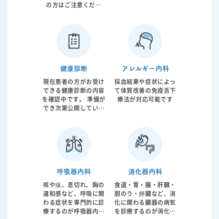
の方はご注意くださ
る機械が使用されま
薬の早期介入も必要で
い。 診察をご希望の方
す。 軽症から重症まで
す。当院では動脈硬化
は、お電話にてご相談
病態は様々ですので患
の専門家である循環器
ください。
者様がどのような状態
内科医が総合的なアプ
なのかを的確に判断し
ローチを行っておりま
総合的な治療が必要と
す。
なります。 当院では患
健康診断
アレルギー内科
者様のお話を聞き診察
をさせて頂いたうえ
現在患者の方がお受け
採血結果や症状によっ
で、簡易検査から最終
できる健康診断の内容
て体質改善の免疫舌下
的な検査であるポリソ
を確認中です。 準備が
療法が対応可能です
ムノグラフィーまで施
でき次第公開していき
行させていただき、必
ます。
要であればCPAP治療
まで行うことが可能で
す。歯科との連携によ
る口腔内装置のご紹介
も行っております。
呼吸器内科
消化器内科
咳や痰、息切れ、胸の
食道・胃・腸・肝臓・
違和感など、呼吸に関
胆のう・膵臓など、消
わる症状を専門的に診
化に関わる臓器の病気
療するのが呼吸器内科
を診療するのが消化器