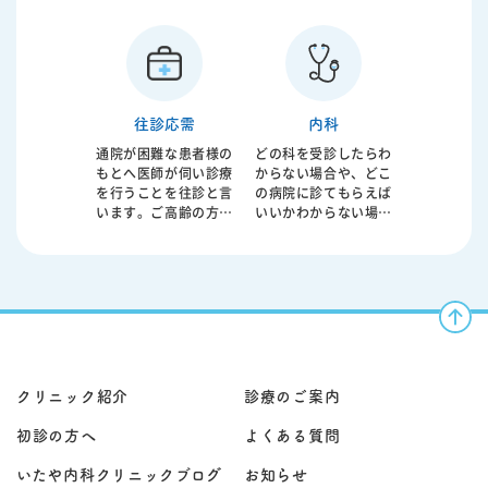
です。気管支喘息、慢
内科です。腹痛や胃も
性閉塞性肺疾患（COP
たれ、胸やけ、下痢や
D）、肺炎、間質性肺
便秘、血便などの症状
炎など幅広い疾患に対
はもちろん、健康診断
応します。呼吸機能の
での異常値の精査も行
低下は日常生活の質を
います。消化器疾患は
大きく左右するだけで
生活習慣と密接に関わ
往診応需
内科
なく、重症化すると全
っており、放置するこ
通院が困難な患者様の
どの科を受診したらわ
身状態にも影響を及ぼ
とで重篤な病気へ進行
もとへ医師が伺い診療
からない場合や、どこ
します。 原因となる喫
することもあります。
を行うことを往診と言
の病院に診てもらえば
煙やアレルギー、感染
原因となる食生活や飲
います。ご高齢の方や
いいかわからない場合
症などを評価し、生活
酒、ストレスなどに対
お身体が不自由な方、
もご相談ください。 内
指導や内服治療、吸入
する生活指導、内服治
急な体調不良で来院が
科は、発熱・咳・のど
療法を組み合わせなが
療に加え、必要に応じ
難しい方などに対し
の痛み・腹痛・下痢・
ら症状の改善を目指し
て内視鏡検査や超音波
て、ご自宅で必要な医
嘔吐・だるさ・むく
ます。必要に応じて在
検査、CT検査などを実
療を受けていただくた
み・動悸・胸の違和感
宅酸素療法や専門的治
施します。早期発見・
めの大切な診療形態で
など、症状がはっきり
療の導入も検討しま
早期治療が重要であ
す。病状によっては早
しない体調不良の「最
す。 症状の程度や経過
り、症状の背景を丁寧
期の対応が重症化の予
初の窓口」として受診
は患者様ごとに異なる
に評価することが大切
防につながることもあ
いただけます。 当院で
ため、丁寧な問診と診
です。 軽症から慢性疾
クリニック紹介
診療のご案内
ります。 診察のうえ
は、問診・診察に加
察に加え、レントゲン
患、悪性疾患まで病態
で、症状に応じた内服
え、必要に応じて血液
検査やCT検査、呼吸機
は多岐にわたるため、
初診の方へ
よくある質問
治療や処置を行い、必
検査、レントゲン、心
能検査、血液検査など
患者様お一人おひとり
要に応じて検査や専門
電図、超音波検査など
を行い、総合的に診断
の状態を的確に判断
いたや内科クリニックブログ
お知らせ
医療機関へのご紹介も
で原因を評価し、治療