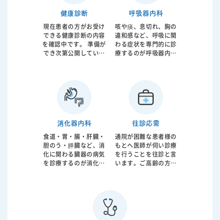
者様のお話を聞き診察
をさせて頂いたうえ
健康診断
呼吸器内科
で、簡易検査から最終
現在患者の方がお受け
咳や痰、息切れ、胸の
的な検査であるポリソ
できる健康診断の内容
違和感など、呼吸に関
ムノグラフィーまで施
を確認中です。 準備が
わる症状を専門的に診
行させていただき、必
でき次第公開していき
療するのが呼吸器内科
要であればCPAP治療
ます。
です。気管支喘息、慢
まで行うことが可能で
性閉塞性肺疾患（COP
す。歯科との連携によ
D）、肺炎、間質性肺
る口腔内装置のご紹介
炎など幅広い疾患に対
も行っております。
応します。呼吸機能の
低下は日常生活の質を
大きく左右するだけで
消化器内科
往診応需
なく、重症化すると全
身状態にも影響を及ぼ
食道・胃・腸・肝臓・
通院が困難な患者様の
します。 原因となる喫
胆のう・膵臓など、消
もとへ医師が伺い診療
煙やアレルギー、感染
化に関わる臓器の病気
を行うことを往診と言
症などを評価し、生活
を診療するのが消化器
います。ご高齢の方や
指導や内服治療、吸入
内科です。腹痛や胃も
お身体が不自由な方、
療法を組み合わせなが
たれ、胸やけ、下痢や
急な体調不良で来院が
ら症状の改善を目指し
便秘、血便などの症状
難しい方などに対し
ます。必要に応じて在
はもちろん、健康診断
て、ご自宅で必要な医
宅酸素療法や専門的治
での異常値の精査も行
療を受けていただくた
療の導入も検討しま
います。消化器疾患は
めの大切な診療形態で