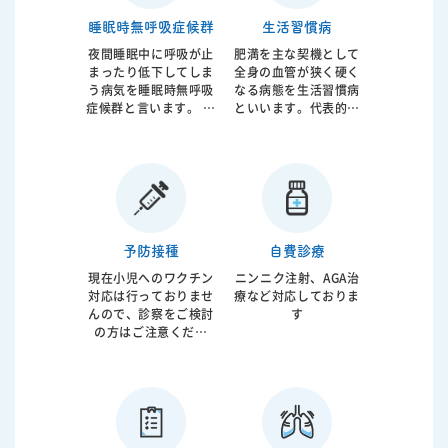
日本循環器学会認定循
インスリン注射療法ま
睡眠時無呼吸症候群
生活習慣病
環器内科専門医が診療
で糖尿病治療全般に対
にあたっております。
応しております。糖尿
夜間睡眠中に呼吸が止
肥満を主な契機として
病治療の重要な指標と
まったり低下してしま
全身の血管が狭く硬く
なる血糖、ＨｂＡ１ｃ
う病気を睡眠時無呼吸
なる病態を生活習慣病
値については院内で迅
症候群と言います。 睡
といいます。代表的な
速で結果閲覧が可能で
眠疾患の代表格です。
病気としては高血圧、
す。
呼吸の低下により睡眠
糖尿病、高コレステロ
の質は低下し、昼間眠
ール血症があげられま
いなどの直接的な症状
す。サイレントキラー
の他に動脈硬化などの
と言われるように症状
原因となることが証明
がないことが多いので
されています。 原因で
すがゆっくり進行し将
予防接種
自費診療
ある肥満などに対して
来的は狭心症、心筋梗
の生活指導、内服薬に
塞、脳梗塞などを起こ
現在小児へのワクチン
ニンニク注射、AGA治
加えて空気圧で気道を
します。 生活指導に加
対応は行っておりませ
療など対応しておりま
広げるCPAPと言われ
えて必要であれば内服
んので、診察をご検討
す
る機械が使用されま
薬の早期介入も必要で
の方はご注意くださ
す。 軽症から重症まで
す。当院では動脈硬化
い。 診察をご希望の方
病態は様々ですので患
の専門家である循環器
は、お電話にてご相談
者様がどのような状態
内科医が総合的なアプ
ください。
なのかを的確に判断し
ローチを行っておりま
総合的な治療が必要と
す。
なります。 当院では患