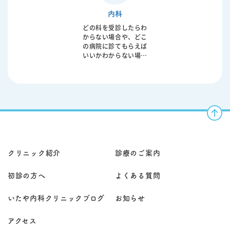
す。 症状の程度や経過
生活習慣と密接に関わ
す。病状によっては早
は患者様ごとに異なる
内科
っており、放置するこ
期の対応が重症化の予
ため、丁寧な問診と診
とで重篤な病気へ進行
防につながることもあ
どの科を受診したらわ
察に加え、レントゲン
することもあります。
ります。 診察のうえ
からない場合や、どこ
検査やCT検査、呼吸機
原因となる食生活や飲
で、症状に応じた内服
の病院に診てもらえば
能検査、血液検査など
酒、ストレスなどに対
治療や処置を行い、必
いいかわからない場合
を行い、総合的に診断
する生活指導、内服治
要に応じて検査や専門
もご相談ください。 内
いたします。当院では
療に加え、必要に応じ
医療機関へのご紹介も
科は、発熱・咳・のど
一人ひとりの状態に応
て内視鏡検査や超音波
検討いたします。患者
の痛み・腹痛・下痢・
じた継続的な管理と治
検査、CT検査などを実
様の生活環境や介護状
嘔吐・だるさ・むく
療を行い、安心して日
施します。早期発見・
況も踏まえながら、無
み・動悸・胸の違和感
常生活を送っていただ
早期治療が重要であ
理のない治療方針を立
など、症状がはっきり
けるようサポートして
り、症状の背景を丁寧
てることが重要です。
しない体調不良の「最
おります。
に評価することが大切
当院では患者様やご家
初の窓口」として受診
です。 軽症から慢性疾
族のお話を丁寧に伺
いただけます。 当院で
患、悪性疾患まで病態
い、状況に応じて往診
は、問診・診察に加
クリニック紹介
診療のご案内
は多岐にわたるため、
を行っております。症
え、必要に応じて血液
患者様お一人おひとり
状の経過や全身状態を
検査、レントゲン、心
の状態を的確に判断
総合的に判断し、継続
初診の方へ
よくある質問
電図、超音波検査など
し、総合的な診療を行
的なフォローが必要な
で原因を評価し、治療
います。当院では問診
場合には今後の診療方
方針を整理します。 生
いたや内科クリニックブログ
お知らせ
と診察を丁寧に行った
針についてもご相談さ
活習慣病（高血圧・脂
うえで、胃カメラや大
せていただきます。ま
質異常・糖尿病など）
腸カメラなどの専門的
ずはお気軽にお問い合
アクセス
の継続管理や、睡眠時
検査にも対応し、継続
わせください。