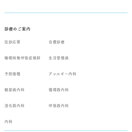
無呼吸症候群などの専
的な治療とフォローア
門性が必要な領域も含
ップを行っておりま
め、総合的に判断しな
す。
がら治療・生活指導を
行います。 発熱や風邪
症状がある場合は、院
診療のご案内
内感染対策のため専用
時間帯での診察とな
往診応需
自費診療
り、事前にお電話での
ご予約をお願いしてい
ます。 なお、強い胸
睡眠時無呼吸症候群
生活習慣病
痛、呼吸が苦しい、意
識がもうろうとする、
麻痺が出るなど緊急性
予防接種
アレルギー内科
が高い症状が疑われる
場合は、受診前に救急
要請も含めて早急な対
糖尿病内科
循環器内科
応をご検討ください。
他の専門医での精密検
査や入院治療が必要と
消化器内科
呼吸器内科
判断した場合は、病状
に応じて適切な医療機
関・診療科へ速やかに
内科
ご紹介いたします。