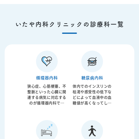
いたや内科クリニックの診療科一覧
循環器内科
糖尿病内科
狭心症、心筋梗塞、不
体内でのインスリンの
整脈といった心臓に関
枯渇や感受性の低下な
連する病気に対応する
どによって血液中の血
のが循環器内科です
糖値が高くなってしま
が、近年は高血圧、高
うのが糖尿病です。動
コレステロール血症、
脈硬化の強い因子と考
糖尿病などに由来する
えられており脳梗塞、
体全身の血管の動脈硬
心筋梗塞の原因となっ
化に対応するようにな
てしまいます。食事生
っています。当院では
活指導から内服治療、