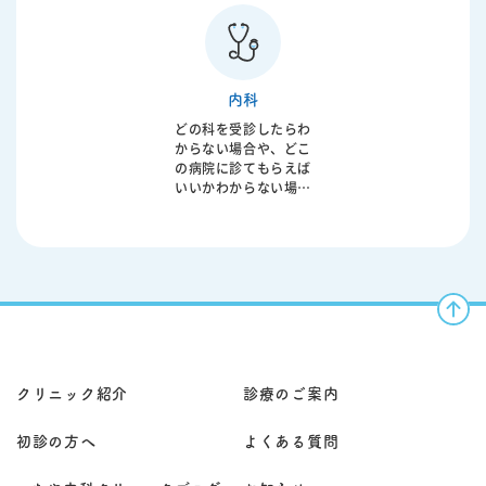
便秘、血便などの症状
難しい方などに対し
ます。必要に応じて在
はもちろん、健康診断
て、ご自宅で必要な医
宅酸素療法や専門的治
での異常値の精査も行
療を受けていただくた
療の導入も検討しま
います。消化器疾患は
めの大切な診療形態で
す。 症状の程度や経過
生活習慣と密接に関わ
す。病状によっては早
は患者様ごとに異なる
内科
っており、放置するこ
期の対応が重症化の予
ため、丁寧な問診と診
とで重篤な病気へ進行
防につながることもあ
どの科を受診したらわ
察に加え、レントゲン
することもあります。
ります。 診察のうえ
からない場合や、どこ
検査やCT検査、呼吸機
原因となる食生活や飲
で、症状に応じた内服
の病院に診てもらえば
能検査、血液検査など
酒、ストレスなどに対
治療や処置を行い、必
いいかわからない場合
を行い、総合的に診断
する生活指導、内服治
要に応じて検査や専門
もご相談ください。 内
いたします。当院では
療に加え、必要に応じ
医療機関へのご紹介も
科は、発熱・咳・のど
一人ひとりの状態に応
て内視鏡検査や超音波
検討いたします。患者
の痛み・腹痛・下痢・
じた継続的な管理と治
検査、CT検査などを実
様の生活環境や介護状
嘔吐・だるさ・むく
療を行い、安心して日
施します。早期発見・
況も踏まえながら、無
み・動悸・胸の違和感
常生活を送っていただ
早期治療が重要であ
理のない治療方針を立
など、症状がはっきり
けるようサポートして
り、症状の背景を丁寧
てることが重要です。
しない体調不良の「最
おります。
に評価することが大切
当院では患者様やご家
初の窓口」として受診
です。 軽症から慢性疾
族のお話を丁寧に伺
いただけます。 当院で
患、悪性疾患まで病態
い、状況に応じて往診
は、問診・診察に加
クリニック紹介
診療のご案内
は多岐にわたるため、
を行っております。症
え、必要に応じて血液
患者様お一人おひとり
状の経過や全身状態を
検査、レントゲン、心
の状態を的確に判断
総合的に判断し、継続
初診の方へ
よくある質問
電図、超音波検査など
し、総合的な診療を行
的なフォローが必要な
で原因を評価し、治療
います。当院では問診
場合には今後の診療方
方針を整理します。 生