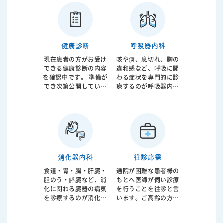
ください。
なのかを的確に判断し
ローチを行っておりま
総合的な治療が必要と
す。
なります。 当院では患
者様のお話を聞き診察
をさせて頂いたうえ
健康診断
呼吸器内科
で、簡易検査から最終
現在患者の方がお受け
咳や痰、息切れ、胸の
的な検査であるポリソ
できる健康診断の内容
違和感など、呼吸に関
ムノグラフィーまで施
を確認中です。 準備が
わる症状を専門的に診
行させていただき、必
でき次第公開していき
療するのが呼吸器内科
要であればCPAP治療
ます。
です。気管支喘息、慢
まで行うことが可能で
性閉塞性肺疾患（COP
す。歯科との連携によ
D）、肺炎、間質性肺
る口腔内装置のご紹介
炎など幅広い疾患に対
も行っております。
応します。呼吸機能の
低下は日常生活の質を
大きく左右するだけで
消化器内科
往診応需
なく、重症化すると全
身状態にも影響を及ぼ
食道・胃・腸・肝臓・
通院が困難な患者様の
します。 原因となる喫
胆のう・膵臓など、消
もとへ医師が伺い診療
煙やアレルギー、感染
化に関わる臓器の病気
を行うことを往診と言
症などを評価し、生活
を診療するのが消化器
います。ご高齢の方や
指導や内服治療、吸入
内科です。腹痛や胃も
お身体が不自由な方、
療法を組み合わせなが
たれ、胸やけ、下痢や
急な体調不良で来院が
ら症状の改善を目指し