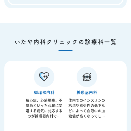
いたや内科クリニックの診療科一覧
循環器内科
糖尿病内科
狭心症、心筋梗塞、不
体内でのインスリンの
整脈といった心臓に関
枯渇や感受性の低下な
連する病気に対応する
どによって血液中の血
のが循環器内科です
糖値が高くなってしま
が、近年は高血圧、高
うのが糖尿病です。動
コレステロール血症、
脈硬化の強い因子と考