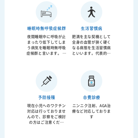
糖尿病などに由来する
えられており脳梗塞、
体全身の血管の動脈硬
心筋梗塞の原因となっ
化に対応するようにな
てしまいます。食事生
っています。当院では
活指導から内服治療、
日本循環器学会認定循
インスリン注射療法ま
睡眠時無呼吸症候群
生活習慣病
環器内科専門医が診療
で糖尿病治療全般に対
にあたっております。
応しております。糖尿
夜間睡眠中に呼吸が止
肥満を主な契機として
病治療の重要な指標と
まったり低下してしま
全身の血管が狭く硬く
なる血糖、ＨｂＡ１ｃ
う病気を睡眠時無呼吸
なる病態を生活習慣病
値については院内で迅
症候群と言います。 睡
といいます。代表的な
速で結果閲覧が可能で
眠疾患の代表格です。
病気としては高血圧、
す。
呼吸の低下により睡眠
糖尿病、高コレステロ
の質は低下し、昼間眠
ール血症があげられま
いなどの直接的な症状
す。サイレントキラー
の他に動脈硬化などの
と言われるように症状
原因となることが証明
がないことが多いので
されています。 原因で
すがゆっくり進行し将
予防接種
自費診療
ある肥満などに対して
来的は狭心症、心筋梗
の生活指導、内服薬に
塞、脳梗塞などを起こ
現在小児へのワクチン
ニンニク注射、AGA治
加えて空気圧で気道を
します。 生活指導に加
対応は行っておりませ
療など対応しておりま
広げるCPAPと言われ
えて必要であれば内服
んので、診察をご検討
す
る機械が使用されま
薬の早期介入も必要で
の方はご注意くださ
す。 軽症から重症まで
す。当院では動脈硬化
い。 診察をご希望の方
病態は様々ですので患
の専門家である循環器
は、お電話にてご相談
者様がどのような状態
内科医が総合的なアプ