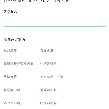
いたや内科クリニックブログ
お知らせ
と診察を丁寧に行った
針についてもご相談さ
活習慣病（高血圧・脂
うえで、胃カメラや大
せていただきます。ま
質異常・糖尿病など）
腸カメラなどの専門的
ずはお気軽にお問い合
アクセス
の継続管理や、睡眠時
検査にも対応し、継続
わせください。
無呼吸症候群などの専
的な治療とフォローア
門性が必要な領域も含
ップを行っておりま
め、総合的に判断しな
す。
がら治療・生活指導を
行います。 発熱や風邪
症状がある場合は、院
診療のご案内
内感染対策のため専用
時間帯での診察とな
往診応需
自費診療
り、事前にお電話での
ご予約をお願いしてい
ます。 なお、強い胸
睡眠時無呼吸症候群
生活習慣病
痛、呼吸が苦しい、意
識がもうろうとする、
麻痺が出るなど緊急性
予防接種
アレルギー内科
が高い症状が疑われる
場合は、受診前に救急
要請も含めて早急な対
糖尿病内科
循環器内科
応をご検討ください。
他の専門医での精密検
査や入院治療が必要と
消化器内科
呼吸器内科
判断した場合は、病状
に応じて適切な医療機