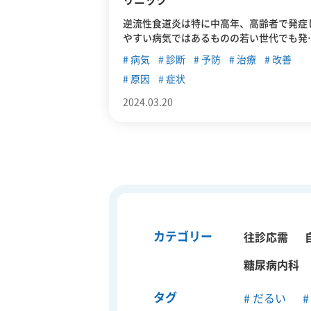
リニック
逆流性食道炎は特に中高年、高齢者で発症
やすい病気ではあるものの若い世代でも発
する可能性があり、近年は増加傾向にあり
病気
診断
予防
治療
改善
す。この記事では、逆流性食道炎の症状や
原因
症状
因、治療法、予防法について詳しく解説し
いきます。
2024.03.20
カテゴリー
往診応需
糖尿病内科
タグ
だるい