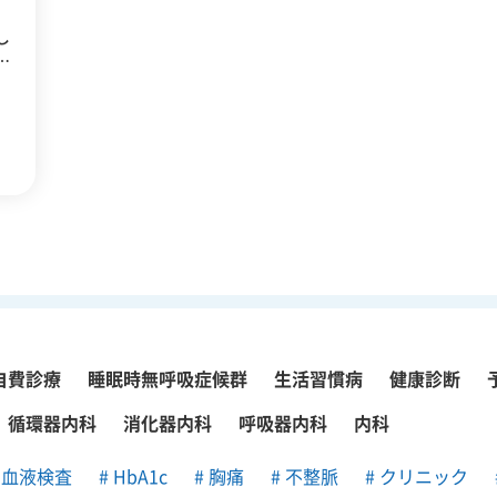
し
症
ま
原
て
自費診療
睡眠時無呼吸症候群
生活習慣病
健康診断
循環器内科
消化器内科
呼吸器内科
内科
血液検査
HbA1c
胸痛
不整脈
クリニック