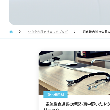
いたや内科クリニックブログ
消化器内科の病気
消化器内科
~逆流性食道炎の解説~東中野いたや