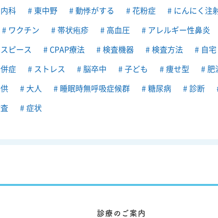
内科
東中野
動悸がする
花粉症
にんにく注
ワクチン
帯状疱疹
高血圧
アレルギー性鼻炎
スピース
CPAP療法
検査機器
検査方法
自宅
併症
ストレス
脳卒中
子ども
痩せ型
肥
供
大人
睡眠時無呼吸症候群
糖尿病
診断
査
症状
診療のご案内