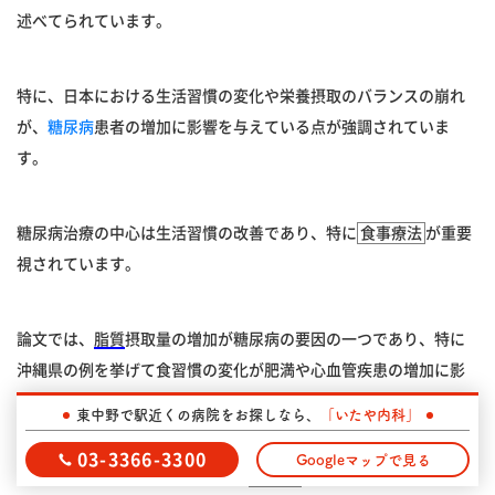
述べてられています。
特に、日本における生活習慣の変化や栄養摂取のバランスの崩れ
が、
糖尿病
患者の増加に影響を与えている点が強調されていま
す。
糖尿病治療の中心は生活習慣の改善であり、特に
食事療法
が重要
視されています。
論文では、
脂質
摂取量の増加が糖尿病の要因の一つであり、特に
沖縄県の例を挙げて食習慣の変化が肥満や心血管疾患の増加に影
響を与えているとしています。
東中野で駅近くの病院をお探しなら、
「いたや内科」
03-3366-3300
Googleマップで見る
また、
炭水化物
摂取の適切な量や
栄養素
のバランスに関する議論