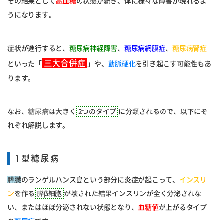
その結果として
高血糖
の状態が続き、体に様々な障害が現れるよ
うになります。
症状が進行すると、
糖尿病神経障害
、
糖尿病網膜症
、
糖尿病腎症
三大合併症
といった「
」や、
動脈硬化
を引き起こす可能性もあ
ります。
なお、
糖尿病
は大きく
2つのタイプ
に分類されるので、以下にそ
れぞれ解説します。
1型糖尿病
膵臓
のランゲルハンス島という部分に炎症が起こって、
インスリ
ン
を作る
膵β細胞
が壊された結果インスリンが全く分泌されな
い、またはほぼ分泌されない状態となり、
血糖値
が上がるタイプ