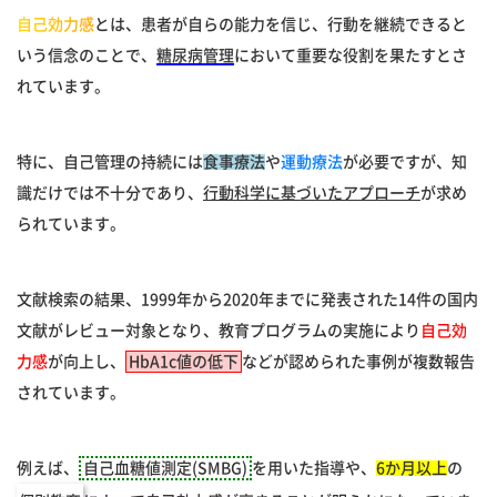
自己効力感
とは、患者が自らの能力を信じ、行動を継続できると
いう信念のことで、
糖尿病管理
において重要な役割を果たすとさ
れています。
特に、自己管理の持続には
食事療法
や
運動療法
が必要ですが、知
識だけでは不十分であり、
行動科学に基づいたアプローチ
が求め
られています。
文献検索の結果、1999年から2020年までに発表された14件の国内
文献がレビュー対象となり、教育プログラムの実施により
自己効
力感
が向上し、
HbA1c値の低下
などが認められた事例が複数報告
されています。
例えば、
自己血糖値測定(SMBG)
を用いた指導や、
6か月以上
の