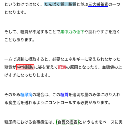
というわけではなく、
たんぱく質、脂質
と並ぶ
三大栄養素
の一つ
となります。
そして、糖質が不足することで
集中力の低下
や
疲れやすさ
を招く
こともあります。
一方で過剰に摂取すると、必要なエネルギーに変えられなかった
糖質が
中性脂肪
に姿を変えて
肥満
の原因となったり、血糖値の上
げすぎになったりします。
そのため
糖尿病
の場合は、この
糖質
を適切な量のみ体に取り入れ
る食生活を送れるようにコントロールする必要があります。
糖尿病における食事療法は、
食品交換表
というものをベースに実