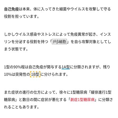
自己免疫
は本来、体に入ってきた細菌やウイルスを攻撃して守る
役割を担っています。
しかしウイルス感染やストレスによって免疫異常が起き、インス
リンを分泌する役割を持つ「
膵β細胞
」を自ら攻撃対象としてし
まう状態です。
1型の90%程は自己免疫が関与する
1A型
に分類されますが、残り
10%は突発性の
1B型
に分けられます。
また症状の進行の仕方によって、徐々に1型糖尿病「緩徐進行1型
糖尿病」と数日の間に症状が悪化する「
劇症1型糖尿病
」に分類さ
れることもあります。