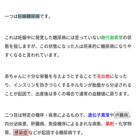
一つは
妊娠糖尿病
です。
これは妊娠中に発覚した糖尿病には至っていない
糖代謝異常
の状
態を指しますが、この状態になった人は将来的に糖尿病になりや
すくなると言われています。
赤ちゃんに十分な栄養を与えようとすることで
高血糖
になった
り、インスリンを効きづらくするホルモンが胎盤から分泌される
ことが起因で、出産後は多くの場合で通常の血糖値に戻ります。
二つ目は特定の機序・疾患によるもので、
遺伝子異常
や
膵臓病
、
内分泌疾患、肝臓病、免疫機序によるまれな病態、
薬剤
・化学物
質、
感染症
などが起因する糖尿病です。