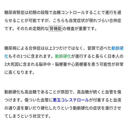
糖尿病腎症は初期の段階で血糖コントロールすることで進行を遅
らせることが可能ですが、こちらも自覚症状が現れづらい合併症
です。そのため定期的な
腎機能
の検査が重要です。
糖尿病による合併症は以上3つだけではなく、冒頭で述べた
動脈硬
化
もその1つに含まれます。
動脈硬化
が進行すると長らく日本人の
3大死因に含まれる脳卒中・脳梗塞や心筋梗塞を患う可能性が非常
に高くなります。
動脈硬化も高血糖であることが原因で、高血糖が続くと血管を傷
つけます。傷ついた血管に
悪玉コレステロール
が付着すると血液
の通り道を塞いだり硬化したりという動脈硬化の症状を進行させ
てしまうという状況です。