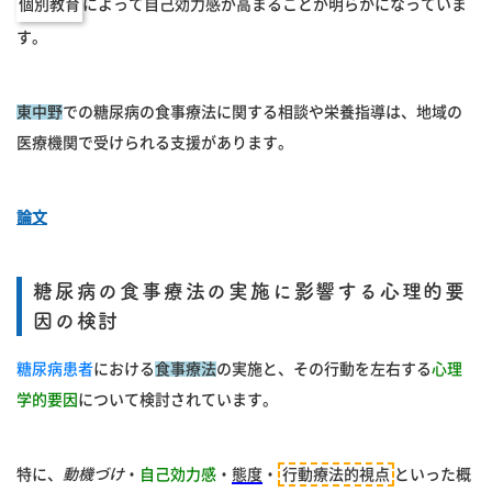
個別教育
によって自己効力感が高まることが明らかになっていま
す。
東中野
での糖尿病の食事療法に関する相談や栄養指導は、地域の
医療機関で受けられる支援があります。
論文
糖尿病の食事療法の実施に影響する心理的要
因の検討
糖尿病患者
における
食事療法
の実施と、その行動を左右する
心理
学的要因
について検討されています。
特に、
動機づけ
・
自己効力感
・
態度
・
行動療法的視点
といった概