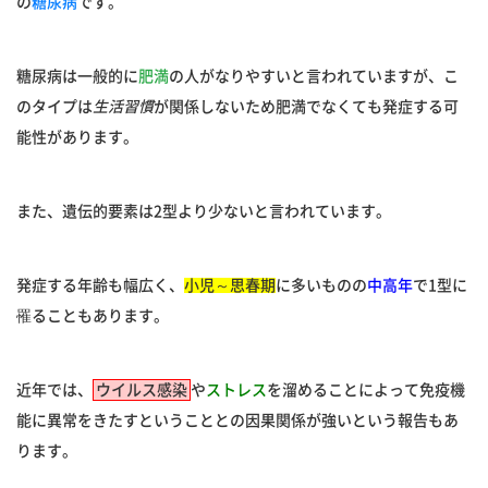
の
糖尿病
です。
糖尿病は一般的に
肥満
の人がなりやすいと言われていますが、こ
のタイプは
生活習慣
が関係しないため肥満でなくても発症する可
能性があります。
また、遺伝的要素は2型より少ないと言われています。
発症する年齢も幅広く、
小児～思春期
に多いものの
中高年
で1型に
罹ることもあります。
近年では、
ウイルス感染
や
ストレス
を溜めることによって免疫機
能に異常をきたすということとの因果関係が強いという報告もあ
ります。