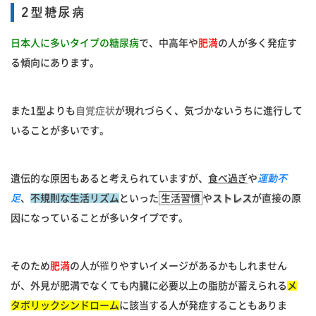
2型糖尿病
日本人に多いタイプの
糖尿病
で、中高年や
肥満
の人が多く発症す
る傾向にあります。
また1型よりも
自覚症状
が現れづらく、気づかないうちに進行して
いることが多いです。
遺伝的な原因もあると考えられていますが、
食べ過ぎ
や
運動不
足
、
不規則な生活リズム
といった
生活習慣
や
ストレス
が直接の原
因になっていることが多いタイプです。
そのため
肥満
の人が罹りやすいイメージがあるかもしれません
が、外見が肥満でなくても内臓に必要以上の脂肪が蓄えられる
メ
タボリックシンドローム
に該当する人が発症することもありま