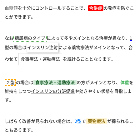
血糖値
を十分にコントロールすることで、
合併症
の発症を防ぐこ
とができます。
なお
糖尿病のタイプ
によって多少メインとなる治療が異なり、
1
型
の場合は
インスリン注射
による薬物療法がメインとなって、合
わせて
食事療法・運動療法
を続けることとなります。
２型
の場合は
食事療法・運動療法
の方がメインとなり、
体重
を
維持をしつつ
インスリンの分泌促進
や効きやすい状態を目指しま
す。
しばらく改善が見られない場合は、
2型
で
薬物療法
が採られるこ
ともあります。