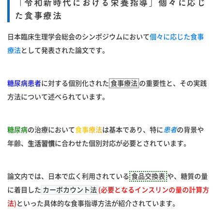
「令和新時代における栄養指導」個々に応じ
た食事療法
日本臨床生理学会総会のシンポジウムにおいて
個々に応じた食事
療法
として発表された論文です。
糖尿病患者
に対する個別化された
食事療法
の重要性と、その実践
方法について述べられています。
糖尿病
の治療において
食事療法
は基本であり、特に
患者
の背景や
年齢、
生活習慣
に合わせた個別対応が必要とされています。
論文内では、日本で広く利用されている
食品交換表
や、糖質の量
に着目した
カーボカウント法
(必要となるインスリンの量の計算方
法)
といった具体的な食事指導方法が紹介されています。