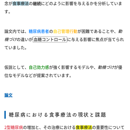
念が
食事療法
の
継続
にどのように影響を与えるかを分析していま
す。
論文内では、
糖尿病患者
の
自己管理行動
が困難であることや、
動
機づけ
の違いが
血糖コントロール
に与える影響に焦点が当てられ
ていました。
仮説として、
自己効力感
が強く影響するモデルや、
動機づけ
が優
位なモデルなどが提案されています。
論文
糖尿病における食事療法の現状と課題
2型糖尿病
の増加と、その治療における
食事療法
の重要性について