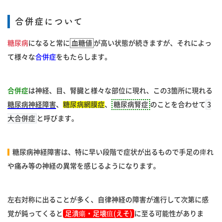
合併症について
糖尿病
になると常に
血糖値
が高い状態が続きますが、それによっ
て様々な
合併症
をもたらします。
合併症
は神経、目、腎臓と様々な部位に現れ、この3箇所に現れる
糖尿病神経障害
、
糖尿病網膜症
、
糖尿病腎症
のことを合わせて
3
大合併症
と呼びます。
糖尿病神経障害
は、特に早い段階で症状が出るもので手足の痺れ
や痛み等の神経の異常を感じるようになります。
左右対称に出ることが多く、自律神経の障害が進行して次第に感
覚が鈍ってくると
足潰瘍・足壊疽(えそ)
に至る可能性がありま