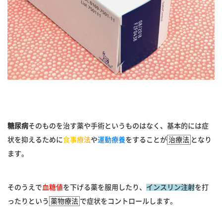
糖尿病
そのものを治す薬や手術というものはなく、基本的には症
状を抑えるために
食事療法
や
運動療養
をすることが
治療法
となり
ます。
そのうえで
血糖値
を下げる薬を服用したり、
インスリン注射
を打
ったりという
薬物療法
で症状をコントロールします。