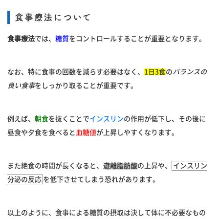
食事療法について
食事療法
では、
糖質
をコントロールすることが
重要
となります。
なお、特に食事の回数を減らす必要はなく、
1日3食
の
バランスの
良い食事
をしっかり取ることが重要です。
例えば、
朝食
を抜くことで
インスリン
の作用が低下し、その後に
昼食や夕食を食べると
血糖値
が上昇しやすくなります。
また絶食の時間が長くなると、
遊離脂肪酸
の上昇や、
インスリン
分泌の反応
を低下させてしまう恐れがあります。
以上のように、食事による糖質の摂取は決して体に不必要なもの