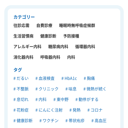
カテゴリー
往診応需
自費診療
睡眠時無呼吸症候群
生活習慣病
健康診断
予防接種
アレルギー内科
糖尿病内科
循環器内科
消化器内科
呼吸器内科
内科
タグ
だるい
血液検査
HbA1c
胸痛
不整脈
クリニック
喘息
微熱が続く
息切れ
内科
東中野
動悸がする
花粉症
にんにく注射
発熱
コロナ
健康診断
ワクチン
帯状疱疹
高血圧