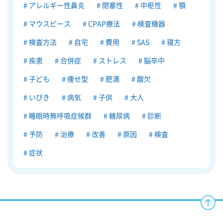
アレルギー性鼻炎
閉塞性
中枢性
顎
マウスピース
CPAP療法
検査機器
検査方法
自宅
費用
SAS
寝方
疾患
合併症
ストレス
脳卒中
子ども
痩せ型
肥満
酸欠
いびき
病気
子供
大人
睡眠時無呼吸症候群
糖尿病
診断
予防
治療
改善
原因
検査
症状