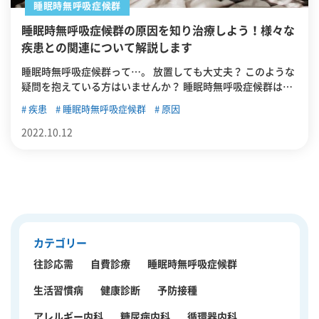
睡眠時無呼吸症候群
睡眠時無呼吸症候群の原因を知り治療しよう！様々な
疾患との関連について解説します
睡眠時無呼吸症候群って…。 放置しても大丈夫？ このような
疑問を抱えている方はいませんか？ 睡眠時無呼吸症候群は、
睡眠中に呼吸が何度も止まる疾患。一般的に単なる「睡眠障
疾患
睡眠時無呼吸症候群
原因
害」だと考えられております。しかし実際は違います。睡眠
時無呼吸症候群は様々な疾患と関連があります。ですから、
2022.10.12
単なる眠気と捉えて放置すると非常に危険です。 この記事で
は「睡眠時無呼吸症候群と疾患との関連」について解説して
いきます。睡眠時無呼吸症候群の症状にお心当たりのある方
は、ぜひ最後までお付き合いください。
カテゴリー
往診応需
自費診療
睡眠時無呼吸症候群
生活習慣病
健康診断
予防接種
アレルギー内科
糖尿病内科
循環器内科