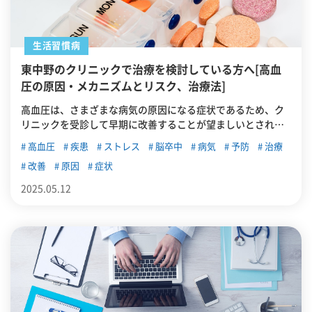
生活習慣病
東中野のクリニックで治療を検討している方へ[高血
圧の原因・メカニズムとリスク、治療法]
高血圧は、さまざまな病気の原因になる症状であるため、ク
リニックを受診して早期に改善することが望ましいとされて
います。この記事では高血圧の原因やメカニズム、リスク、
高血圧
疾患
ストレス
脳卒中
病気
予防
治療
また東中野の各クリニックでもおこなわれている治療法につ
改善
原因
症状
いても解説します。
2025.05.12