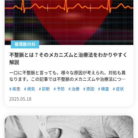
循環器内科
不整脈とは？そのメカニズムと治療法をわかりやすく
解説
一口に不整脈と言っても、様々な原因が考えられ、対処も異
なります。この記事では不整脈のメカニズムや治療法につい
て解説します。東中野周辺で不整脈の診察・治療に対応して
疾患
病気
診断
予防
治療
原因
検査
症状
いる病院やクリニックも紹介します。
2025.05.18