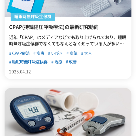
睡眠時無呼吸症候群
CPAP(持続陽圧呼吸療法)の最新研究動向
近年「CPAP」はメディアなどでも取り上げられており、睡眠
時無呼吸症候群でなくてもなんとなく知っている人が多いの
ではないでしょうか。この記事では、睡眠時無呼吸症候群(Sl
CPAP療法
疾患
いびき
病気
大人
eep Apnea Syndrome)の治療法の一つ「CPAP」のメカニズ
睡眠時無呼吸症候群
治療
改善
ムや効果、副作用、研究動向について紹介していきます。
2025.04.12