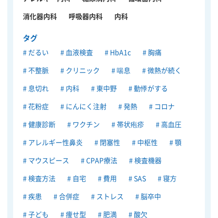
消化器内科
呼吸器内科
内科
タグ
だるい
血液検査
HbA1c
胸痛
不整脈
クリニック
喘息
微熱が続く
息切れ
内科
東中野
動悸がする
花粉症
にんにく注射
発熱
コロナ
健康診断
ワクチン
帯状疱疹
高血圧
アレルギー性鼻炎
閉塞性
中枢性
顎
マウスピース
CPAP療法
検査機器
検査方法
自宅
費用
SAS
寝方
疾患
合併症
ストレス
脳卒中
子ども
痩せ型
肥満
酸欠