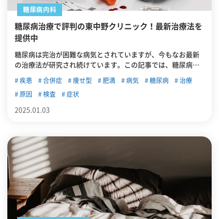
糖尿病内科
糖尿病治療で評判の東中野クリニック！最新治療法を
提供中
糖尿病は完治が困難な病気とされていますが、今もなお最新
の治療法が研究され続けています。この記事では、糖尿病の
概要を紹介したうえで、東中野で診断・治療が可能なクリニ
疾患
合併症
痩せ型
肥満
病気
糖尿病
治療
ックを紹介します。
原因
検査
症状
2025.01.03