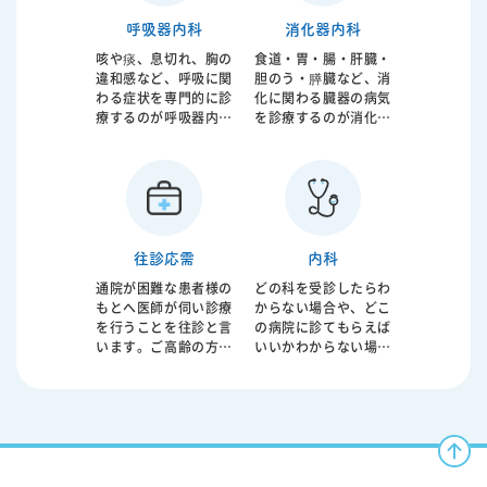
呼吸器内科
消化器内科
咳や痰、息切れ、胸の
食道・胃・腸・肝臓・
違和感など、呼吸に関
胆のう・膵臓など、消
わる症状を専門的に診
化に関わる臓器の病気
療するのが呼吸器内科
を診療するのが消化器
です。気管支喘息、慢
内科です。腹痛や胃も
性閉塞性肺疾患（COP
たれ、胸やけ、下痢や
D）、肺炎、間質性肺
便秘、血便などの症状
炎など幅広い疾患に対
はもちろん、健康診断
応します。呼吸機能の
での異常値の精査も行
低下は日常生活の質を
います。消化器疾患は
大きく左右するだけで
生活習慣と密接に関わ
往診応需
内科
なく、重症化すると全
っており、放置するこ
通院が困難な患者様の
どの科を受診したらわ
身状態にも影響を及ぼ
とで重篤な病気へ進行
もとへ医師が伺い診療
からない場合や、どこ
します。 原因となる喫
することもあります。
を行うことを往診と言
の病院に診てもらえば
煙やアレルギー、感染
原因となる食生活や飲
います。ご高齢の方や
いいかわからない場合
症などを評価し、生活
酒、ストレスなどに対
お身体が不自由な方、
もご相談ください。 内
指導や内服治療、吸入
する生活指導、内服治
急な体調不良で来院が
科は、発熱・咳・のど
療法を組み合わせなが
療に加え、必要に応じ
難しい方などに対し
の痛み・腹痛・下痢・
ら症状の改善を目指し
て内視鏡検査や超音波
て、ご自宅で必要な医
嘔吐・だるさ・むく
ます。必要に応じて在
検査、CT検査などを実
療を受けていただくた
み・動悸・胸の違和感
宅酸素療法や専門的治
施します。早期発見・
めの大切な診療形態で
など、症状がはっきり
療の導入も検討しま
早期治療が重要であ
す。病状によっては早
しない体調不良の「最