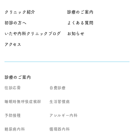
す。 症状の程度や経過
り、症状の背景を丁寧
期の対応が重症化の予
初の窓口」として受診
は患者様ごとに異なる
に評価することが大切
防につながることもあ
いただけます。 当院で
ため、丁寧な問診と診
です。 軽症から慢性疾
クリニック紹介
診療のご案内
ります。 診察のうえ
は、問診・診察に加
察に加え、レントゲン
患、悪性疾患まで病態
で、症状に応じた内服
え、必要に応じて血液
検査やCT検査、呼吸機
は多岐にわたるため、
初診の方へ
よくある質問
治療や処置を行い、必
検査、レントゲン、心
能検査、血液検査など
患者様お一人おひとり
要に応じて検査や専門
電図、超音波検査など
を行い、総合的に診断
の状態を的確に判断
いたや内科クリニックブログ
お知らせ
医療機関へのご紹介も
で原因を評価し、治療
いたします。当院では
し、総合的な診療を行
検討いたします。患者
方針を整理します。 生
一人ひとりの状態に応
います。当院では問診
アクセス
様の生活環境や介護状
活習慣病（高血圧・脂
じた継続的な管理と治
と診察を丁寧に行った
況も踏まえながら、無
質異常・糖尿病など）
療を行い、安心して日
うえで、胃カメラや大
理のない治療方針を立
の継続管理や、睡眠時
常生活を送っていただ
腸カメラなどの専門的
てることが重要です。
無呼吸症候群などの専
けるようサポートして
検査にも対応し、継続
当院では患者様やご家
門性が必要な領域も含
おります。
的な治療とフォローア
族のお話を丁寧に伺
め、総合的に判断しな
ップを行っておりま
診療のご案内
い、状況に応じて往診
がら治療・生活指導を
す。
を行っております。症
行います。 発熱や風邪
往診応需
自費診療
状の経過や全身状態を
症状がある場合は、院
総合的に判断し、継続
内感染対策のため専用
睡眠時無呼吸症候群
的なフォローが必要な
生活習慣病
時間帯での診察とな
場合には今後の診療方
り、事前にお電話での
針についてもご相談さ
ご予約をお願いしてい
予防接種
アレルギー内科
せていただきます。ま
ます。 なお、強い胸
ずはお気軽にお問い合
痛、呼吸が苦しい、意
わせください。
識がもうろうとする、
糖尿病内科
循環器内科
麻痺が出るなど緊急性