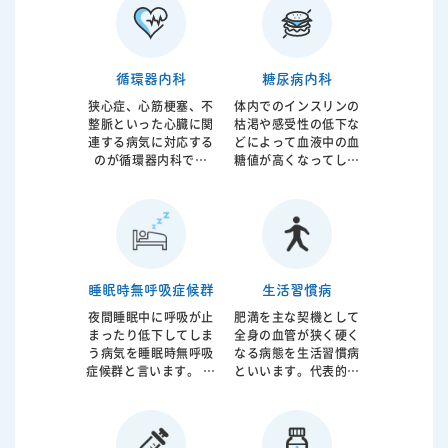
循環器内科
糖尿病内科
狭心症、心筋梗塞、不
体内でのインスリンの
整脈といった心臓に関
枯渇や感受性の低下な
連する病気に対応する
どによって血液中の血
のが循環器内科です
糖値が高くなってしま
が、近年は高血圧、高
うのが糖尿病です。動
コレステロール血症、
脈硬化の強い因子と考
糖尿病などに由来する
えられており脳梗塞、
体全身の血管の動脈硬
心筋梗塞の原因となっ
化に対応するようにな
てしまいます。食事生
っています。当院では
活指導から内服治療、
日本循環器学会認定循
インスリン注射療法ま
睡眠時無呼吸症候群
生活習慣病
環器内科専門医が診療
で糖尿病治療全般に対
夜間睡眠中に呼吸が止
肥満を主な契機として
にあたっております。
応しております。糖尿
まったり低下してしま
全身の血管が狭く硬く
病治療の重要な指標と
う病気を睡眠時無呼吸
なる病態を生活習慣病
なる血糖、ＨｂＡ１ｃ
症候群と言います。 睡
といいます。代表的な
値については院内で迅
眠疾患の代表格です。
病気としては高血圧、
速で結果閲覧が可能で
呼吸の低下により睡眠
糖尿病、高コレステロ
す。
の質は低下し、昼間眠
ール血症があげられま
いなどの直接的な症状
す。サイレントキラー