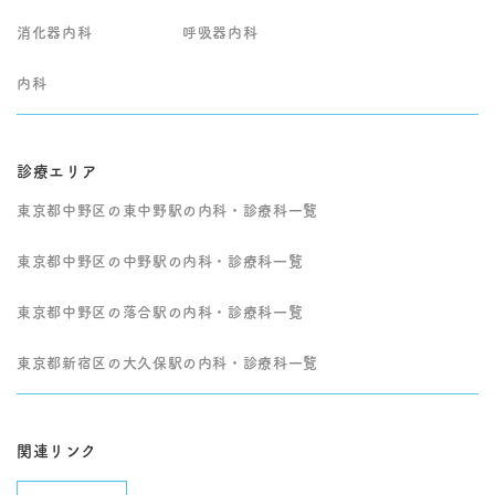
が高い症状が疑われる
消化器内科
呼吸器内科
場合は、受診前に救急
要請も含めて早急な対
応をご検討ください。
内科
他の専門医での精密検
査や入院治療が必要と
判断した場合は、病状
に応じて適切な医療機
診療エリア
関・診療科へ速やかに
ご紹介いたします。
東京都中野区の東中野駅の内科・診療科一覧
東京都中野区の中野駅の内科・診療科一覧
東京都中野区の落合駅の内科・診療科一覧
東京都新宿区の大久保駅の内科・診療科一覧
関連リンク