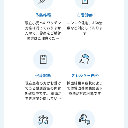
の他に動脈硬化などの
と言われるように症状
原因となることが証明
がないことが多いので
されています。 原因で
すがゆっくり進行し将
予防接種
自費診療
ある肥満などに対して
来的は狭心症、心筋梗
現在小児へのワクチン
ニンニク注射、AGA治
の生活指導、内服薬に
塞、脳梗塞などを起こ
対応は行っておりませ
療など対応しておりま
加えて空気圧で気道を
します。 生活指導に加
んので、診察をご検討
す
広げるCPAPと言われ
えて必要であれば内服
の方はご注意くださ
る機械が使用されま
薬の早期介入も必要で
い。 診察をご希望の方
す。 軽症から重症まで
す。当院では動脈硬化
は、お電話にてご相談
病態は様々ですので患
の専門家である循環器
ください。
者様がどのような状態
内科医が総合的なアプ
なのかを的確に判断し
ローチを行っておりま
総合的な治療が必要と
す。
なります。 当院では患
健康診断
アレルギー内科
者様のお話を聞き診察
をさせて頂いたうえ
現在患者の方がお受け
採血結果や症状によっ
で、簡易検査から最終
できる健康診断の内容
て体質改善の免疫舌下
的な検査であるポリソ
を確認中です。 準備が
療法が対応可能です
ムノグラフィーまで施
でき次第公開していき
行させていただき、必
ます。
要であればCPAP治療
まで行うことが可能で
す。歯科との連携によ
る口腔内装置のご紹介
も行っております。