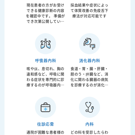
をさせて頂いたうえ
現在患者の方がお受け
採血結果や症状によっ
で、簡易検査から最終
できる健康診断の内容
て体質改善の免疫舌下
的な検査であるポリソ
を確認中です。 準備が
療法が対応可能です
ムノグラフィーまで施
でき次第公開していき
行させていただき、必
ます。
要であればCPAP治療
まで行うことが可能で
す。歯科との連携によ
る口腔内装置のご紹介
も行っております。
呼吸器内科
消化器内科
咳や痰、息切れ、胸の
食道・胃・腸・肝臓・
違和感など、呼吸に関
胆のう・膵臓など、消
わる症状を専門的に診
化に関わる臓器の病気
療するのが呼吸器内科
を診療するのが消化器
です。気管支喘息、慢
内科です。腹痛や胃も
性閉塞性肺疾患（COP
たれ、胸やけ、下痢や
D）、肺炎、間質性肺
便秘、血便などの症状
炎など幅広い疾患に対
はもちろん、健康診断
応します。呼吸機能の
での異常値の精査も行
低下は日常生活の質を
います。消化器疾患は
大きく左右するだけで
生活習慣と密接に関わ
往診応需
内科
なく、重症化すると全
っており、放置するこ
通院が困難な患者様の
どの科を受診したらわ
身状態にも影響を及ぼ
とで重篤な病気へ進行