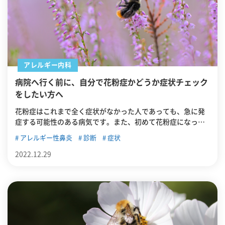
アレルギー内科
病院へ行く前に、自分で花粉症かどうか症状チェック
をしたい方へ
花粉症はこれまで全く症状がなかった人であっても、急に発
症する可能性のある病気です。また、初めて花粉症になった
人はもちろん、毎年花粉症に悩まされる人であっても、くし
アレルギー性鼻炎
診断
症状
ゃみや鼻水が花粉症によるものかわからないことがありま
す。この記事では、花粉症の概要を紹介した上で、花粉症に
2022.12.29
該当するのかどうかのセルフ症状チェックができる知識を紹
介します。去年、花粉症かと思ったものの確信が持てなかっ
た方、病院に行く前に念のため自分で確認しておきたいとい
う方はぜひご覧ください。