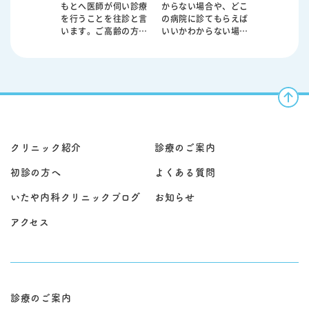
もとへ医師が伺い診療
からない場合や、どこ
します。 原因となる喫
することもあります。
を行うことを往診と言
の病院に診てもらえば
煙やアレルギー、感染
原因となる食生活や飲
います。ご高齢の方や
いいかわからない場合
症などを評価し、生活
酒、ストレスなどに対
お身体が不自由な方、
もご相談ください。 内
指導や内服治療、吸入
する生活指導、内服治
急な体調不良で来院が
科は、発熱・咳・のど
療法を組み合わせなが
療に加え、必要に応じ
難しい方などに対し
の痛み・腹痛・下痢・
ら症状の改善を目指し
て内視鏡検査や超音波
て、ご自宅で必要な医
嘔吐・だるさ・むく
ます。必要に応じて在
検査、CT検査などを実
療を受けていただくた
み・動悸・胸の違和感
宅酸素療法や専門的治
施します。早期発見・
めの大切な診療形態で
など、症状がはっきり
療の導入も検討しま
早期治療が重要であ
す。病状によっては早
しない体調不良の「最
す。 症状の程度や経過
り、症状の背景を丁寧
期の対応が重症化の予
初の窓口」として受診
は患者様ごとに異なる
に評価することが大切
防につながることもあ
いただけます。 当院で
ため、丁寧な問診と診
です。 軽症から慢性疾
クリニック紹介
診療のご案内
ります。 診察のうえ
は、問診・診察に加
察に加え、レントゲン
患、悪性疾患まで病態
で、症状に応じた内服
え、必要に応じて血液
検査やCT検査、呼吸機
は多岐にわたるため、
初診の方へ
よくある質問
治療や処置を行い、必
検査、レントゲン、心
能検査、血液検査など
患者様お一人おひとり
要に応じて検査や専門
電図、超音波検査など
を行い、総合的に診断
の状態を的確に判断
いたや内科クリニックブログ
お知らせ
医療機関へのご紹介も
で原因を評価し、治療
いたします。当院では
し、総合的な診療を行
検討いたします。患者
方針を整理します。 生
一人ひとりの状態に応
います。当院では問診
アクセス
様の生活環境や介護状
活習慣病（高血圧・脂
じた継続的な管理と治
と診察を丁寧に行った
況も踏まえながら、無
質異常・糖尿病など）
療を行い、安心して日
うえで、胃カメラや大
理のない治療方針を立
の継続管理や、睡眠時
常生活を送っていただ
腸カメラなどの専門的
てることが重要です。
無呼吸症候群などの専
けるようサポートして
検査にも対応し、継続
当院では患者様やご家
門性が必要な領域も含
おります。
的な治療とフォローア
族のお話を丁寧に伺
め、総合的に判断しな
ップを行っておりま
診療のご案内
い、状況に応じて往診
がら治療・生活指導を
す。