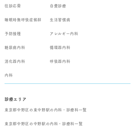
を行っております。症
行います。 発熱や風邪
往診応需
自費診療
状の経過や全身状態を
症状がある場合は、院
総合的に判断し、継続
内感染対策のため専用
睡眠時無呼吸症候群
的なフォローが必要な
生活習慣病
時間帯での診察とな
場合には今後の診療方
り、事前にお電話での
針についてもご相談さ
ご予約をお願いしてい
予防接種
アレルギー内科
せていただきます。ま
ます。 なお、強い胸
ずはお気軽にお問い合
痛、呼吸が苦しい、意
わせください。
識がもうろうとする、
糖尿病内科
循環器内科
麻痺が出るなど緊急性
が高い症状が疑われる
消化器内科
呼吸器内科
場合は、受診前に救急
要請も含めて早急な対
応をご検討ください。
内科
他の専門医での精密検
査や入院治療が必要と
判断した場合は、病状
に応じて適切な医療機
診療エリア
関・診療科へ速やかに
ご紹介いたします。
東京都中野区の東中野駅の内科・診療科一覧
東京都中野区の中野駅の内科・診療科一覧