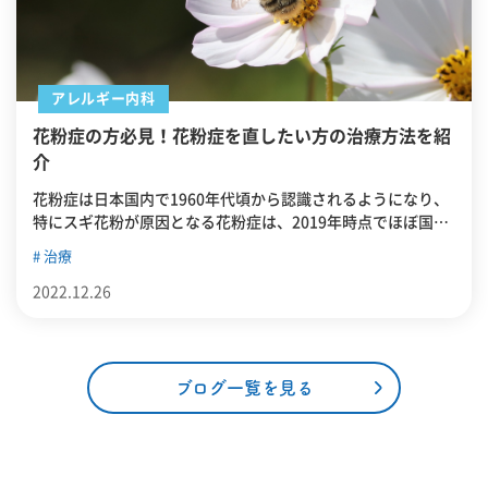
アレルギー内科
花粉症の方必見！花粉症を直したい方の治療方法を紹
介
花粉症は日本国内で1960年代頃から認識されるようになり、
特にスギ花粉が原因となる花粉症は、2019年時点でほぼ国民
の3人に1人が発症しているような状況です。症状の具合は人
治療
によって様々ですが、中には毎年生活に支障が出るほど花粉
症に苦しめられているため、治療をしたいと思っている人も
2022.12.26
いることでしょう。今回は、花粉症のあれこれを紹介した上
で、近年行われている治療方法について紹介していきます。
ブログ一覧を見る