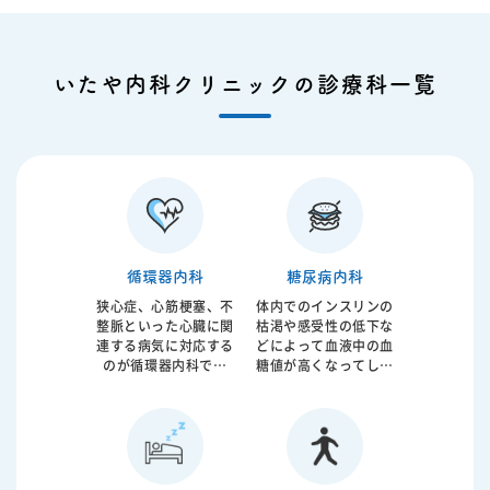
いたや内科クリニックの診療科一覧
循環器内科
糖尿病内科
狭心症、心筋梗塞、不
体内でのインスリンの
整脈といった心臓に関
枯渇や感受性の低下な
連する病気に対応する
どによって血液中の血
のが循環器内科です
糖値が高くなってしま
が、近年は高血圧、高
うのが糖尿病です。動
コレステロール血症、
脈硬化の強い因子と考
糖尿病などに由来する
えられており脳梗塞、
体全身の血管の動脈硬
心筋梗塞の原因となっ
化に対応するようにな
てしまいます。食事生
っています。当院では
活指導から内服治療、