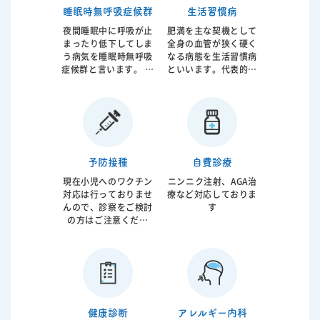
日本循環器学会認定循
インスリン注射療法ま
睡眠時無呼吸症候群
生活習慣病
環器内科専門医が診療
で糖尿病治療全般に対
夜間睡眠中に呼吸が止
肥満を主な契機として
にあたっております。
応しております。糖尿
まったり低下してしま
全身の血管が狭く硬く
病治療の重要な指標と
う病気を睡眠時無呼吸
なる病態を生活習慣病
なる血糖、ＨｂＡ１ｃ
症候群と言います。 睡
といいます。代表的な
値については院内で迅
眠疾患の代表格です。
病気としては高血圧、
速で結果閲覧が可能で
呼吸の低下により睡眠
糖尿病、高コレステロ
す。
の質は低下し、昼間眠
ール血症があげられま
いなどの直接的な症状
す。サイレントキラー
の他に動脈硬化などの
と言われるように症状
原因となることが証明
がないことが多いので
されています。 原因で
すがゆっくり進行し将
予防接種
自費診療
ある肥満などに対して
来的は狭心症、心筋梗
現在小児へのワクチン
ニンニク注射、AGA治
の生活指導、内服薬に
塞、脳梗塞などを起こ
対応は行っておりませ
療など対応しておりま
加えて空気圧で気道を
します。 生活指導に加
んので、診察をご検討
す
広げるCPAPと言われ
えて必要であれば内服
の方はご注意くださ
る機械が使用されま
薬の早期介入も必要で
い。 診察をご希望の方
す。 軽症から重症まで
す。当院では動脈硬化
は、お電話にてご相談
病態は様々ですので患
の専門家である循環器
ください。
者様がどのような状態
内科医が総合的なアプ
なのかを的確に判断し
ローチを行っておりま
総合的な治療が必要と
す。
なります。 当院では患
健康診断
アレルギー内科
者様のお話を聞き診察