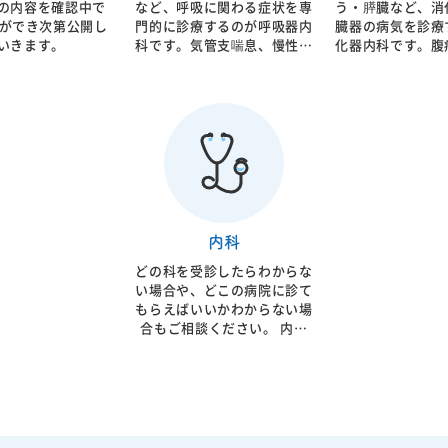
の内容を確認中で
など、呼吸に関わる症状を専
う・膵臓など、消
が必要となります。 当院で
門的に診療するのが呼吸器内
臓器の病気を診療
は患者様のお話を聞き診察を
いきます。
科です。気管支喘息、慢性閉
化器内科です。腹
させて頂いたうえで、簡易検
塞性肺疾患（COPD）、肺
れ、胸やけ、下痢
査から最終的な検査であるポ
炎、間質性肺炎など幅広い疾
便などの症状はも
リソムノグラフィーまで施行
患に対応します。呼吸機能の
康診断での異常値
させていただき、必要であれ
低下は日常生活の質を大きく
います。消化器疾
ばCPAP治療まで行うことが
左右するだけでなく、重症化
慣と密接に関わっ
可能です。歯科との連携によ
すると全身状態にも影響を及
置することで重篤
る口腔内装置のご紹介も行っ
ぼします。 原因となる喫煙
行することもありま
ております。
やアレルギー、感染症などを
因となる食生活や
評価し、生活指導や内服治
レスなどに対する
療、吸入療法を組み合わせな
内服治療に加え、
内科
がら症状の改善を目指しま
て内視鏡検査や超
どの科を受診したらわからな
す。必要に応じて在宅酸素療
CT検査などを実
い場合や、どこの病院に診て
法や専門的治療の導入も検討
早期発見・早期治
もらえばいいかわからない場
します。 症状の程度や経過
あり、症状の背景
合もご相談ください。 内科
は患者様ごとに異なるため、
価することが大切で
は、発熱・咳・のどの痛み・
丁寧な問診と診察に加え、レ
症から慢性疾患、
腹痛・下痢・嘔吐・だるさ・
ントゲン検査やCT検査、呼
で病態は多岐にわ
むくみ・動悸・胸の違和感な
吸機能検査、血液検査などを
患者様お一人おひ
ど、症状がはっきりしない体
行い、総合的に診断いたしま
を的確に判断し、
調不良の「最初の窓口」とし
す。当院では一人ひとりの状
療を行います。当
て受診いただけます。 当院
態に応じた継続的な管理と治
と診察を丁寧に