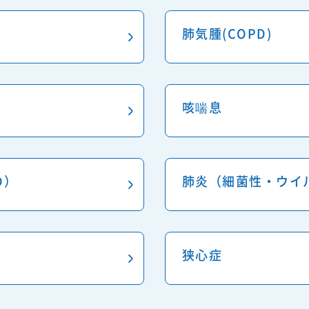
肺気腫(COPD)
咳喘息
D）
肺炎（細菌性・ウイ
狭心症