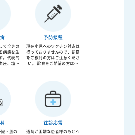
病
予防接種
して全身の
現在小児へのワクチン対応は
る病態を生
行っておりませんので、診察
す。代表的
をご検討の方はご注意くださ
血圧、糖尿
い。 診察をご希望の方は、
ール血症が
お電話にてご相談ください。
イレントキ
うに症状が
ですがゆっ
は狭心症、
などを起こ
薬の早期介
院では動脈
る循環器内
科
往診応需
プローチを
肝臓・胆の
通院が困難な患者様のもとへ
ます。