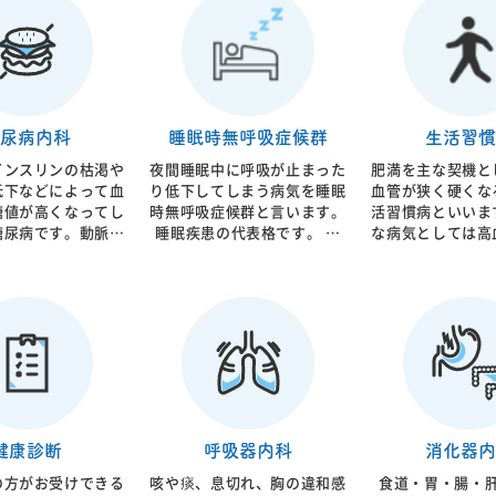
尿病内科
睡眠時無呼吸症候群
生活習慣
インスリンの枯渇や
夜間睡眠中に呼吸が止まった
肥満を主な契機と
低下などによって血
り低下してしまう病気を睡眠
血管が狭く硬くな
糖値が高くなってし
時無呼吸症候群と言います。
活習慣病といいま
糖尿病です。動脈硬
睡眠疾患の代表格です。 呼
な病気としては高
因子と考えられてお
吸の低下により睡眠の質は低
病、高コレステロ
、心筋梗塞の原因と
下し、昼間眠いなどの直接的
あげられます。サ
まいます。食事生活
な症状の他に動脈硬化などの
ラーと言われるよ
内服治療、インスリ
原因となることが証明されて
ないことが多いの
法まで糖尿病治療全
います。 原因である肥満な
くり進行し将来的
しております。糖尿
どに対しての生活指導、内服
心筋梗塞、脳梗塞
重要な指標となる血
薬に加えて空気圧で気道を広
します。 生活指導に加えて
Ａ１ｃ値については
げるCPAPと言われる機械が
必要であれば内服
速で結果閲覧が可能
使用されます。 軽症から重
入も必要です。当
です。
症まで病態は様々ですので患
硬化の専門家であ
健康診断
呼吸器内科
消化器内
者様がどのような状態なのか
科医が総合的なア
の方がお受けできる
咳や痰、息切れ、胸の違和感
食道・胃・腸・
を的確に判断し総合的な治療
行っており