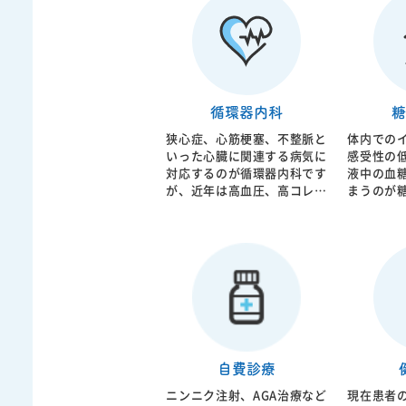
循環器内科
糖
狭心症、心筋梗塞、不整脈と
体内での
いった心臓に関連する病気に
感受性の
対応するのが循環器内科です
液中の血
が、近年は高血圧、高コレス
まうのが
テロール血症、糖尿病などに
化の強い
由来する体全身の血管の動脈
り脳梗塞
硬化に対応するようになって
なってし
います。当院では日本循環器
指導から
学会認定循環器内科専門医が
ン注射療
診療にあたっております。
般に対応
病治療の
糖、Ｈｂ
院内で迅
自費診療
ニンニク注射、AGA治療など
現在患者