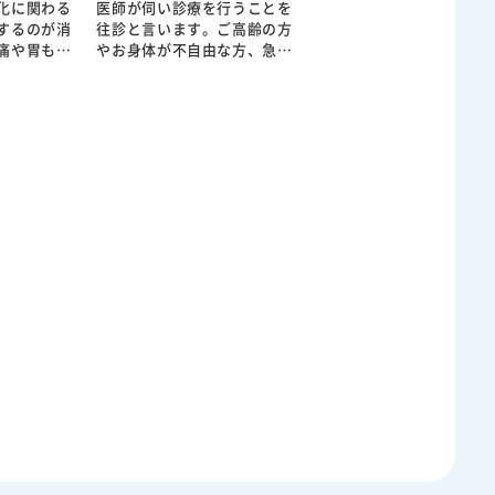
化に関わる
医師が伺い診療を行うことを
するのが消
往診と言います。ご高齢の方
痛や胃もた
やお身体が不自由な方、急な
や便秘、血
体調不良で来院が難しい方な
ちろん、健
どに対して、ご自宅で必要な
の精査も行
医療を受けていただくための
患は生活習
大切な診療形態です。病状に
ており、放
よっては早期の対応が重症化
な病気へ進
の予防につながることもあり
す。 原
ます。 診察のうえで、症状
飲酒、スト
に応じた内服治療や処置を行
生活指導、
い、必要に応じて検査や専門
必要に応じ
医療機関へのご紹介も検討い
音波検査、
たします。患者様の生活環境
施します。
や介護状況も踏まえながら、
療が重要で
無理のない治療方針を立てる
を丁寧に評
ことが重要です。 当院では
す。 軽
患者様やご家族のお話を丁寧
悪性疾患ま
に伺い、状況に応じて往診を
たるため、
行っております。症状の経過
とりの状態
や全身状態を総合的に判断
総合的な診
し、継続的なフォローが必要
院では問診
な場合には今後の診療方針に
行ったうえ
ついてもご相談させていただ