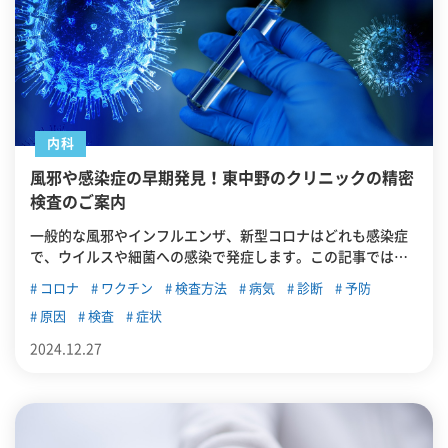
内科
風邪や感染症の早期発見！東中野のクリニックの精密
検査のご案内
一般的な風邪やインフルエンザ、新型コロナはどれも感染症
で、ウイルスや細菌への感染で発症します。この記事では、
風邪の症状を引き起こす様々なウイルスについて、また風
コロナ
ワクチン
検査方法
病気
診断
予防
邪・インフルエンザ・新型コロナの違いについて紹介してい
原因
検査
症状
きます。
2024.12.27