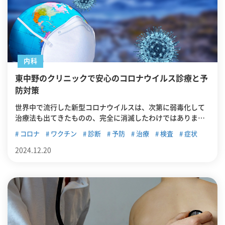
内科
東中野のクリニックで安心のコロナウイルス診療と予
防対策
世界中で流行した新型コロナウイルスは、次第に弱毒化して
治療法も出てきたものの、完全に消滅したわけではありませ
ん。この記事では、改めて新型コロナについて振り返り、東
コロナ
ワクチン
診断
予防
治療
検査
症状
中野でおすすめのコロナウイルスに対応しているクリニック
を紹介していきます。
2024.12.20