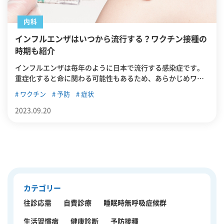
内科
インフルエンザはいつから流行する？ワクチン接種の
時期も紹介
インフルエンザは毎年のように日本で流行する感染症です。
重症化すると命に関わる可能性もあるため、あらかじめワク
チン接種などの対策をしておく必要があります。この記事で
ワクチン
予防
症状
は、インフルエンザがいつから流行するかを紹介したうえ
で、適切なワクチン接種の時期や効果のある期間、副反応に
2023.09.20
ついて、またインフルエンザに罹った場合の主な症状につい
て紹介していきます。
カテゴリー
往診応需
自費診療
睡眠時無呼吸症候群
生活習慣病
健康診断
予防接種