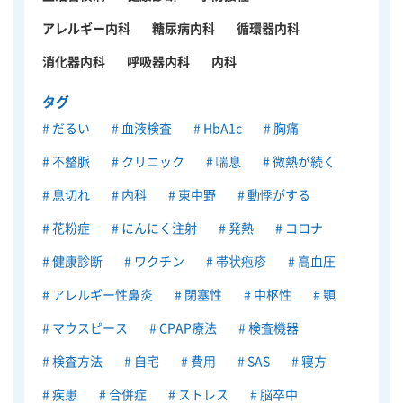
アレルギー内科
糖尿病内科
循環器内科
消化器内科
呼吸器内科
内科
タグ
だるい
血液検査
HbA1c
胸痛
不整脈
クリニック
喘息
微熱が続く
息切れ
内科
東中野
動悸がする
花粉症
にんにく注射
発熱
コロナ
健康診断
ワクチン
帯状疱疹
高血圧
アレルギー性鼻炎
閉塞性
中枢性
顎
マウスピース
CPAP療法
検査機器
検査方法
自宅
費用
SAS
寝方
疾患
合併症
ストレス
脳卒中