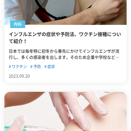
内科
インフルエンザの症状や予防法、ワクチン接種につい
て紹介！
日本では毎年特に初冬から春先にかけてインフルエンザが流
行し、多くの感染者を出します。そのため企業や学校などで
はインフルエンザワクチンの予防接種を受ける機会が設けら
ワクチン
予防
症状
れています。この記事ではインフルエンザの症状やピーク時
期について紹介したうえで、すぐにでもできる予防方法やワ
2023.09.20
クチンの予防接種、接種時の注意点について紹介していきま
す。