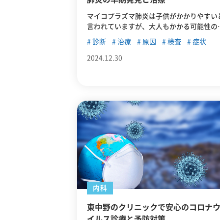
マイコプラズマ肺炎は子供がかかりやすい
言われていますが、大人もかかる可能性の
る感染症です。この記事では、マイコプラ
診断
治療
原因
検査
症状
マ肺炎の概要を紹介したうえで、東中野で
イコプラズマ肺炎の診断・治療が可能なク
2024.12.30
ニックを紹介していきます。
内科
東中野のクリニックで安心のコロナ
イルス診療と予防対策