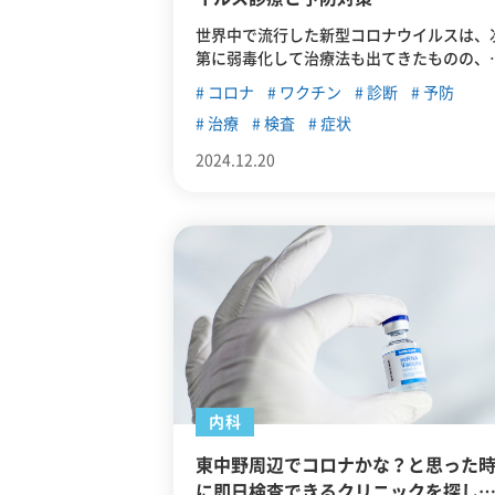
世界中で流行した新型コロナウイルスは、
第に弱毒化して治療法も出てきたものの、
全に消滅したわけではありません。この記
コロナ
ワクチン
診断
予防
では、改めて新型コロナについて振り返り
治療
検査
症状
東中野でおすすめのコロナウイルスに対応
ているクリニックを紹介していきます。
2024.12.20
内科
東中野周辺でコロナかな？と思った
に即日検査できるクリニックを探し