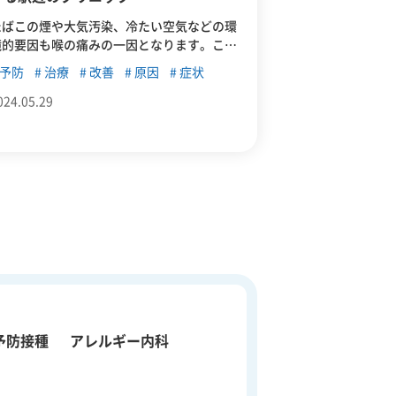
たばこの煙や大気汚染、冷たい空気などの環
境的要因も喉の痛みの一因となります。これ
らの刺激は、喉の粘膜を刺激し、炎症を引き
予防
治療
改善
原因
症状
起こすことがあります。この記事では、環境
要因による喉の痛みへの対応に強い東中野の
024.05.29
いたや内科クリニックを紹介しています。同
クリニックでは、痛みの原因を特定し、それ
に基づいた治療を行っており、快適な環境で
患者をサポートしています。
予防接種
アレルギー内科