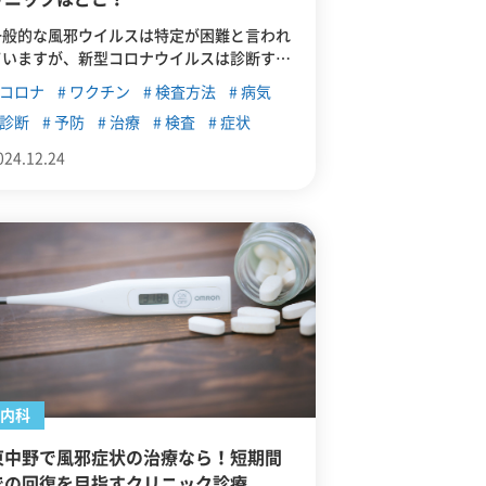
一般的な風邪ウイルスは特定が困難と言われ
ていますが、新型コロナウイルスは診断する
ための検査方法があります。この記事では、
コロナ
ワクチン
検査方法
病気
新型コロナに感染した際の症状や検査方法、
診断
予防
治療
検査
症状
予防法について紹介します。東中野で新型コ
ロナの検査ができるクリニックも紹介しま
024.12.24
す。
内科
東中野で風邪症状の治療なら！短期間
での回復を目指すクリニック診療