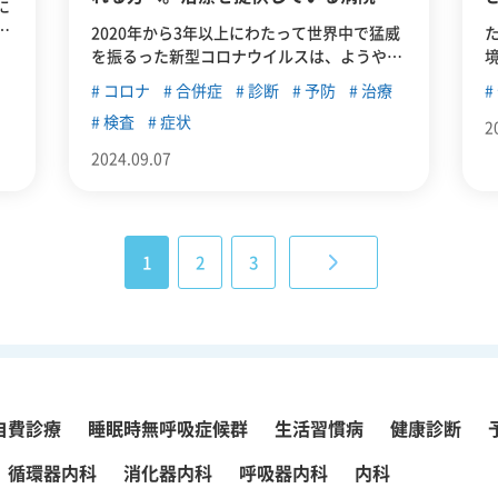
に
紹介
と
2020年から3年以上にわたって世界中で猛威
の
を振るった新型コロナウイルスは、ようやく
周
収束傾向に向かってますが決して根絶したわ
コロナ
合併症
診断
予防
治療
けではありません。この記事では今一度、新
検査
症状
型コロナウイルスの症状や予防法・検査方
2
法・治療方法について振り返ったうえで、東
2024.09.07
中野周辺で治療を受けられる病院を紹介して
いきます。
1
2
3
自費診療
睡眠時無呼吸症候群
生活習慣病
健康診断
循環器内科
消化器内科
呼吸器内科
内科