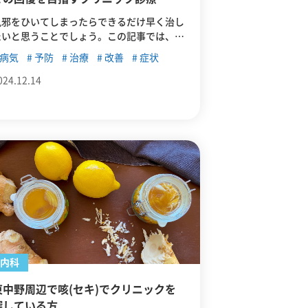
風邪をひいてしまったらできるだけ早く治し
たいと思うことでしょう。この記事では、風
邪の諸症状や種類、予防法について紹介した
病気
予防
治療
改善
症状
うえで、東中野で風邪を治したいときにおす
すめのクリニックを紹介します。
024.12.14
内科
東中野周辺で咳(セキ)でクリニックを
探している方