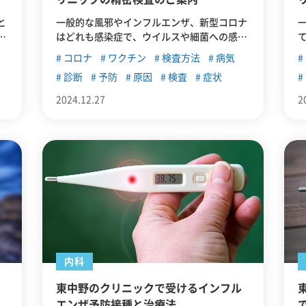
と
一般的な風邪やインフルエンザ、新型コロナ
あ
はどれも感染症で、ウイルスや細菌への感染
ズ
で発症します。この記事では、風邪の症状を
コロナ
ワクチン
検査方法
病気
マ
引き起こす様々なウイルスについて、また風
診断
予防
原因
検査
症状
リ
邪・インフルエンザ・新型コロナの違いにつ
いて紹介していきます。
2024.12.27
2
内科
ウ
東中野のクリニックで受けるインフル
エンザ予防接種と治療法