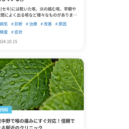
咳(セキ)には乾いた咳、痰の絡む咳、早朝や
夜間によく出る咳など様々なものがありま
す。この記事では、咳(セキ)が出る原因や、
病気
診断
治療
改善
原因
考えられる病気について解説します。また、
検査
症状
東中野周辺でおすすめのクリニックを紹介し
ていきます。
024.10.15
内科
東中野で喉の痛みにすぐ対応！信頼で
きる駅近のクリニック