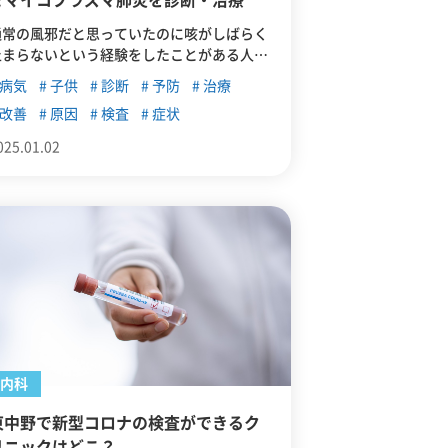
でマイコプラズマ肺炎を診断・治療
通常の風邪だと思っていたのに咳がしばらく
止まらないという経験をしたことがある人は
いないでしょうか。その症状はマイコプラズ
病気
子供
診断
予防
治療
マ肺炎の可能性があります。この記事では、
改善
原因
検査
症状
マイコプラズマ肺炎の概要について解説した
うえで、東中野でマイコプラズマ肺炎の診
025.01.02
断・治療が可能なクリニックを紹介します。
内科
東中野で新型コロナの検査ができるク
リニックはどこ？