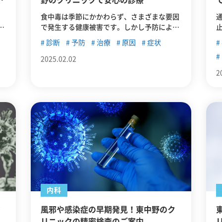
カ
野のクリニックで安心の診療
。
食中毒は季節にかかわらず、さまざまな要因
症
で発生する健康被害です。しかし予防によっ
応
てある程度は防ぐことが可能なため、事前に
診断
予防
治療
原因
症状
し
正しい知識を身につけておくことが重要で
す。この記事では、食中毒の主な原因や予
2025.02.02
防・対策について解説します。
2
内科
マ
風邪や感染症の早期発見！東中野のク
リニックの精密検査のご案内