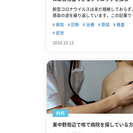
いる方
新型コロナウイルスは未だ根絶しておらず
感染の波を繰り返しています。この記事で
は、今一度コロナの概要を振り返ったうえ
病気
診断
治療
原因
検査
で、東中野周辺でコロナの即日検査に対応
症状
ているクリニックなどを紹介していきます
2024.10.15
内科
東中野周辺で咳で病院を探している