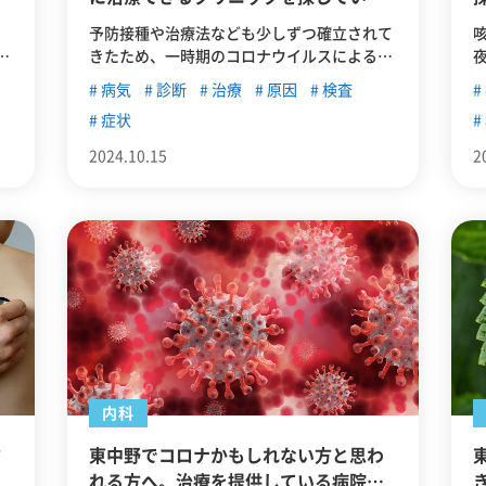
方
、
予防接種や治療法なども少しずつ確立されて
きたため、一時期のコロナウイルスによる脅
威は収まりつつあります。しかしコロナウイ
病気
診断
治療
原因
検査
し
ルスが根絶したわけではなく、季節によって
症状
。
感染者数が増加傾向になる時があります。こ
の記事では、今一度コロナについて正しい知
2024.10.15
2
識を持っていただけるように概要を紹介した
うえで、東中野周辺でコロナに対応している
クリニックを紹介します。
内科
方
東中野でコロナかもしれない方と思わ
れる方へ。治療を提供している病院を