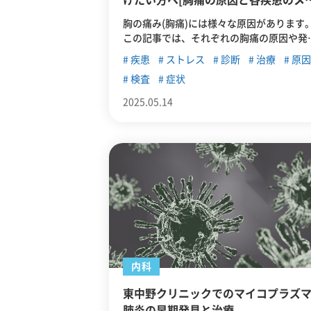
けたい方へ[胸痛の原因と各疾患のメ
ニズム・診断・治療]
胸の痛み(胸痛)には様々な原因があります
この記事では、それぞれの胸痛の原因や発
のメカニズム、東中野のクリニックでも対
疾患
ストレス
診断
治療
原因
している診断方法、治療方法について解説
検査
症状
ていきます。
2025.05.14
内科
東中野クリニックでのマイコプラズ
肺炎の早期発見と治療