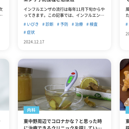
次
インフルエンザの流行は毎年11月下旬からや
完
ってきます。この記事では、インフルエンザ
事
ワクチンの予防接種や治療法について解説し
いびき
診断
予防
治療
検査
、
たうえで、東中野でインフルエンザの予防接
症状
し
種や治療に対応しているクリニックを紹介し
2
ます。
2024.12.17
内科
時
東中野周辺でコロナかな？と思った時
て
に治療できるクリニックを探している