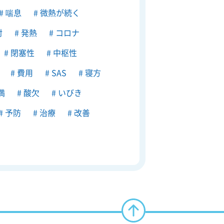
喘息
微熱が続く
射
発熱
コロナ
閉塞性
中枢性
費用
SAS
寝方
満
酸欠
いびき
予防
治療
改善