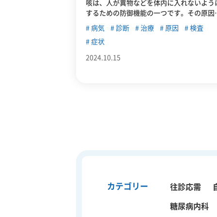
咳は、人が異物などを体内に入れないよう
するための防御機能の一つです。その原因
なる症状は様々なものが考えられます。こ
病気
診断
治療
原因
検査
記事では、主な咳の原因について、東中野
症状
辺でおすすめの病院について紹介します。
2024.10.15
カテゴリー
往診応需
糖尿病内科