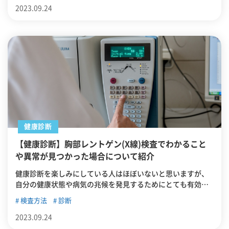
2023.09.24
健康診断
【健康診断】胸部レントゲン(X線)検査でわかること
や異常が見つかった場合について紹介
健康診断を楽しみにしている人はほぼいないと思いますが、
自分の健康状態や病気の兆候を発見するためにとても有効な
手段です。この記事では健康診断のうち胸部レントゲン(X線)
検査方法
診断
検査によってわかること、異常が見つかった場合どうしたら
よいかについて紹介していきます。
2023.09.24