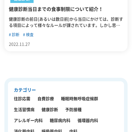
健康診断当日までの食事制限について紹介！
健康診断の前日(あるいは数日前)から当日にかけては、診断す
る項目によって様々なルールが課されています。しかし思い
込みや、解釈の誤りにより正しく守れていない人もいるので
診断
検査
はないでしょうか。 この記事では、健康診断前の食事ルール
について詳しく紹介していきます。
2022.11.27
カテゴリー
往診応需
自費診療
睡眠時無呼吸症候群
生活習慣病
健康診断
予防接種
アレルギー内科
糖尿病内科
循環器内科
消化器内科
呼吸器内科
内科