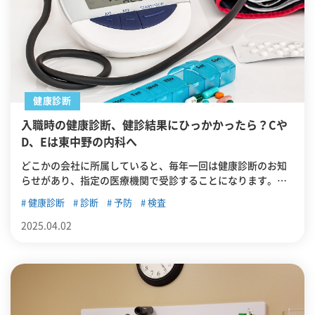
健康診断
入職時の健康診断、健診結果にひっかかったら？Cや
D、Eは東中野の内科へ
どこかの会社に所属していると、毎年一回は健康診断のお知
らせがあり、指定の医療機関で受診することになります。健
康診断を受けると、後日に健診結果が郵送などで本人に届き
健康診断
診断
予防
検査
ます。この記事では、健診結果で、C・D・Eがあった場合の
対応について詳しく解説します。
2025.04.02