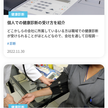
健康診断
個人での健康診断の受け方を紹介
どこかしらの会社に所属しているいる方は職域での健康診断
が受けられることがほとんどなので、会社を通して日程調整
等をするだけで容易に受けられることでしょう。しかし個人
診断
事業の場合や、パート・アルバイトが健康診断の対象外とな
る場合は、個人で健康診断を受けることとなります。この記
2022.11.30
事では、どのような場合に個人での受診になるか、また健康
診断の受け方、注意点等を紹介します。
健康診断