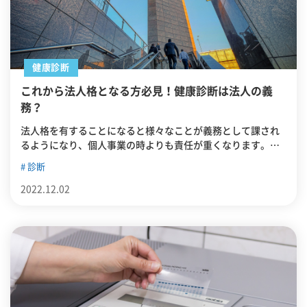
健康診断
これから法人格となる方必見！健康診断は法人の義
務？
法人格を有することになると様々なことが義務として課され
るようになり、個人事業の時よりも責任が重くなります。そ
のうちの一つが健康診断です。この記事では、法人の義務と
診断
なる健康診断について詳しく解説していきます。これから法
人格となる方はぜひ参考にしてください。
2022.12.02