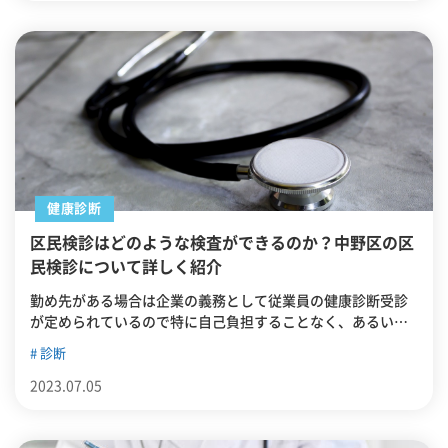
健康診断
区民検診はどのような検査ができるのか？中野区の区
民検診について詳しく紹介
勤め先がある場合は企業の義務として従業員の健康診断受診
が定められているので特に自己負担することなく、あるいは
割引で健康診断を受けることができます。しかし就職期間外
診断
であると受けようとしても基本的にはその費用を自分で賄わ
なければなりません。そんな時に有効利用するべきなのは各
2023.07.05
地域の自治体で実施されている健康診断です。この記事では
区民検診の概要や中野区で実施されている区民検診について