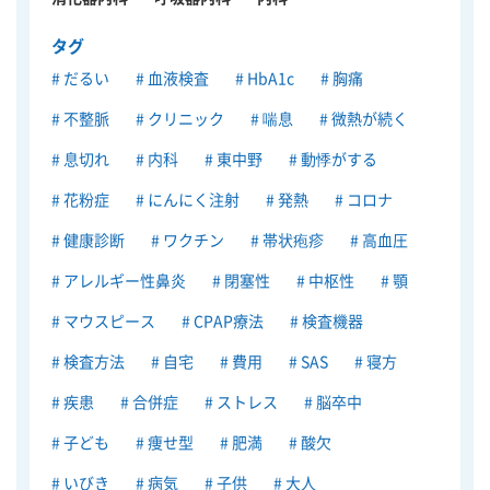
タグ
だるい
血液検査
HbA1c
胸痛
不整脈
クリニック
喘息
微熱が続く
息切れ
内科
東中野
動悸がする
花粉症
にんにく注射
発熱
コロナ
健康診断
ワクチン
帯状疱疹
高血圧
アレルギー性鼻炎
閉塞性
中枢性
顎
マウスピース
CPAP療法
検査機器
検査方法
自宅
費用
SAS
寝方
疾患
合併症
ストレス
脳卒中
子ども
痩せ型
肥満
酸欠
いびき
病気
子供
大人